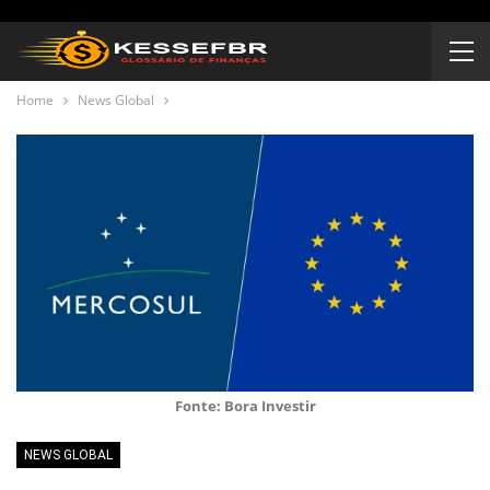
Home
News Global
Fonte: Bora Investir
NEWS GLOBAL