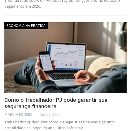
Entenda tudo sobre o IPVA, suas regras, isenções e como efetuar o
pagamento em 2026.
ECONOMIA NA PRÁTICA
Como o trabalhador PJ pode garantir sua
segurança financeira
MARCIA FONSECA - FINANCIAL CONSULTANT
nov 27, 2025
Trabalhador PJ: descubra como planejar suas finanças e garantir
estabilidade ao longo do ano. Dicas práticas e…