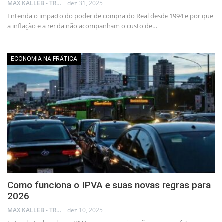
MAX KALLEB - TRADER
dez 31, 2025
Entenda o impacto do poder de compra do Real desde 1994 e por que
a inflação e a renda não acompanham o custo de…
ECONOMIA NA PRÁTICA
Como funciona o IPVA e suas novas regras para
2026
MAX KALLEB - TRADER
dez 10, 2025