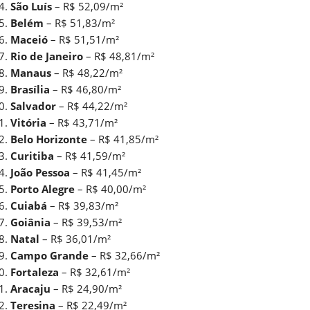
São Luís
– R$ 52,09/m²
Belém
– R$ 51,83/m²
Maceió
– R$ 51,51/m²
Rio de Janeiro
– R$ 48,81/m²
Manaus
– R$ 48,22/m²
Brasília
– R$ 46,80/m²
Salvador
– R$ 44,22/m²
Vitória
– R$ 43,71/m²
Belo Horizonte
– R$ 41,85/m²
Curitiba
– R$ 41,59/m²
João Pessoa
– R$ 41,45/m²
Porto Alegre
– R$ 40,00/m²
Cuiabá
– R$ 39,83/m²
Goiânia
– R$ 39,53/m²
Natal
– R$ 36,01/m²
Campo Grande
– R$ 32,66/m²
Fortaleza
– R$ 32,61/m²
Aracaju
– R$ 24,90/m²
Teresina
– R$ 22,49/m²