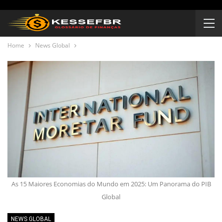
Home
News Global
As 15 Maiores Economias do Mundo em 2025: Um Panorama do PIB
Global
NEWS GLOBAL