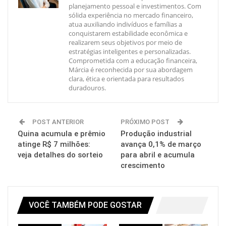
planejamento pessoal e investimentos. Com
sólida experiência no mercado financeiro,
atua auxiliando indivíduos e famílias a
conquistarem estabilidade econômica e
realizarem seus objetivos por meio de
estratégias inteligentes e personalizadas.
Comprometida com a educação financeira,
Márcia é reconhecida por sua abordagem
clara, ética e orientada para resultados
duradouros.
POST ANTERIOR
PRÓXIMO POST
Quina acumula e prêmio
Produção industrial
atinge R$ 7 milhões:
avança 0,1% de março
veja detalhes do sorteio
para abril e acumula
crescimento
VOCÊ TAMBÉM PODE GOSTAR