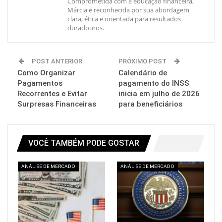
Comprometida com a educação financeira,
Márcia é reconhecida por sua abordagem
clara, ética e orientada para resultados
duradouros.
POST ANTERIOR
PRÓXIMO POST
Como Organizar
Calendário de
Pagamentos
pagamento do INSS
Recorrentes e Evitar
inicia em julho de 2026
Surpresas Financeiras
para beneficiários
VOCÊ TAMBÉM PODE GOSTAR
ANÁLISE DE MERCADO
ANÁLISE DE MERCADO