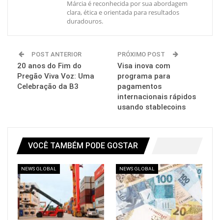
Márcia é reconhecida por sua abordagem
clara, ética e orientada para resultados
duradouros.
POST ANTERIOR
PRÓXIMO POST
20 anos do Fim do
Visa inova com
Pregão Viva Voz: Uma
programa para
Celebração da B3
pagamentos
internacionais rápidos
usando stablecoins
VOCÊ TAMBÉM PODE GOSTAR
NEWS GLOBAL
NEWS GLOBAL