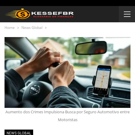
Home
News Global
Aumento dos Crimes Impulsiona Busca por Seguro Automotivo entre
Motoristas
NEWS GLOBAL