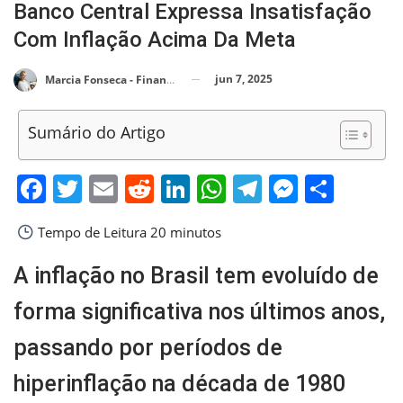
Banco Central Expressa Insatisfação
Com Inflação Acima Da Meta
jun 7, 2025
Marcia Fonseca - Financial Consultant
Sumário do Artigo
Facebook
Twitter
Email
Reddit
LinkedIn
WhatsApp
Telegram
Messen
Shar
Tempo de Leitura
20 minutos
A inflação no Brasil tem evoluído de
forma significativa nos últimos anos,
passando por períodos de
hiperinflação na década de 1980