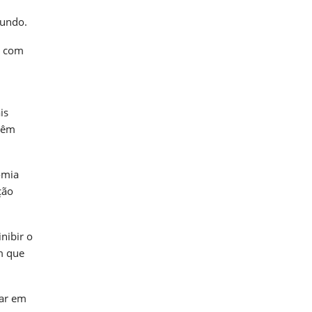
mundo.
o com
is
 têm
omia
ção
nibir o
m que
tar em