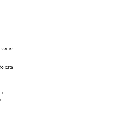
ca como
ão está
um
m