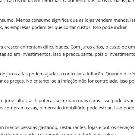
s, carros ou fazem reformas. O aumento dos juros torna as parc
nsumo. Menos consumo significa que as lojas vendem menos. Is
 as empresas podem ter que cortar custos. Isso pode incluir
 crescer enfrentam dificuldades. Com juros altos, o custo de um
sas adiem investimentos. Isso é preocupante, pois o investimento
de juros altas podem ajudar a controlar a inflação. Quando o cré
r os preços. No entanto, se a inflação não for controlada, isso p
 juros altos, as hipotecas se tornam mais caras. Isso pode leva
compram casas, o mercado imobiliário pode esfriar. Isso pode
m menos pessoas gastando, restaurantes, lojas e outros serviços
eito dominó, onde a economia como um todo desacelera.