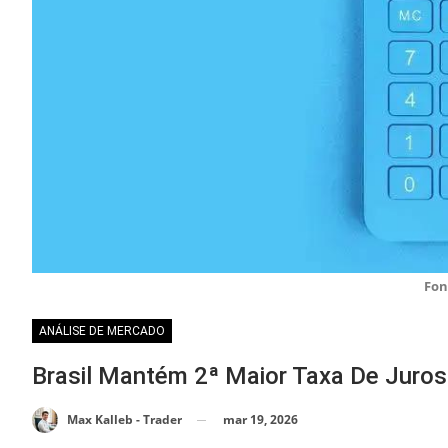
Fon
ANÁLISE DE MERCADO
Brasil Mantém 2ª Maior Taxa De Juro
mar 19, 2026
Max Kalleb - Trader