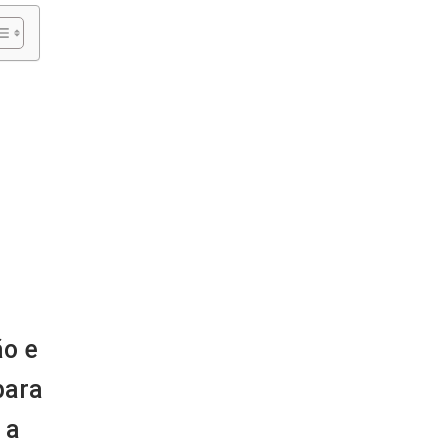
ão e
para
 a