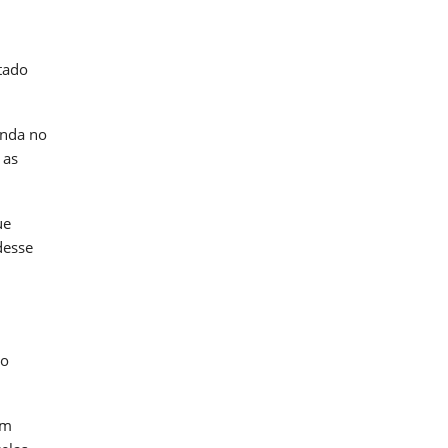
etado
anda no
 as
ue
desse
to
um