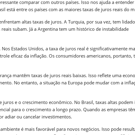
teressante comparar com outros países. Isso nos ajuda a entender
sil está entre os países com as maiores taxas de juros reais do 
frentam altas taxas de juros. A Turquia, por sua vez, tem lidad
 reais subam. Já a Argentina tem um histórico de instabilidade
Nos Estados Unidos, a taxa de juros real é significativamente ma
trole eficaz da inflação. Os consumidores americanos, portanto,
ança mantêm taxas de juros reais baixas. Isso reflete uma econ
imento. No entanto, a situação na Europa pode mudar com a infla
e juros e o crescimento econômico. No Brasil, taxas altas podem i
sencial para o crescimento a longo prazo. Quando as empresas tê
or adiar ou cancelar investimentos.
 ambiente é mais favorável para novos negócios. Isso pode resul