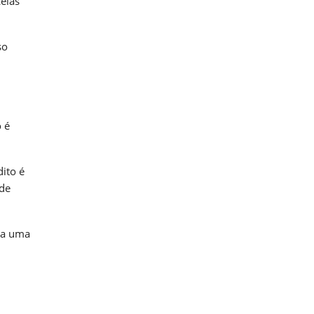
elas
so
 é
dito é
ode
r a uma