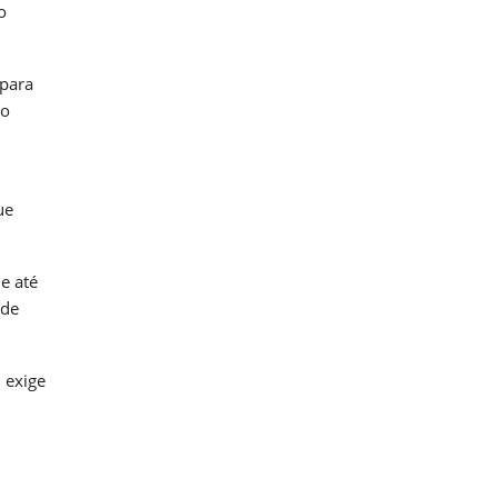
o
 para
ão
ue
 e até
 de
 exige