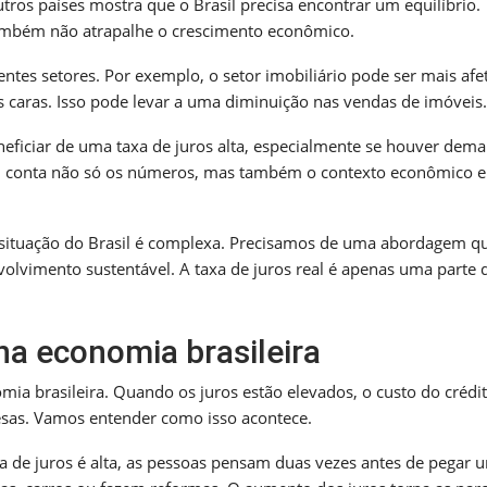
os países mostra que o Brasil precisa encontrar um equilíbrio.
também não atrapalhe o crescimento econômico.
entes setores. Por exemplo, o setor imobiliário pode ser mais af
is caras. Isso pode levar a uma diminuição nas vendas de imóveis.
ficiar de uma taxa de juros alta, especialmente se houver dem
r em conta não só os números, mas também o contexto econômico e
 situação do Brasil é complexa. Precisamos de uma abordagem q
lvimento sustentável. A taxa de juros real é apenas uma parte 
na economia brasileira
ia brasileira. Quando os juros estão elevados, o custo do crédi
esas. Vamos entender como isso acontece.
a de juros é alta, as pessoas pensam duas vezes antes de pegar 