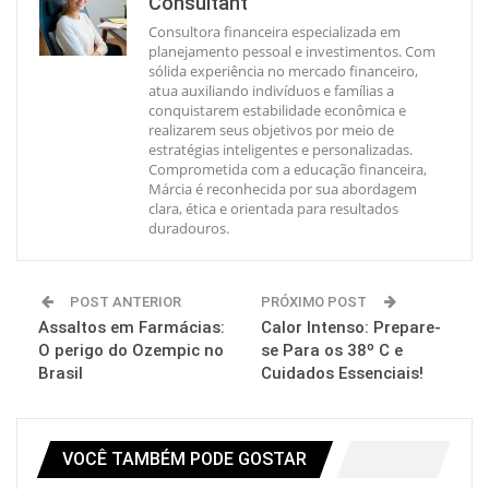
Consultant
Consultora financeira especializada em
planejamento pessoal e investimentos. Com
sólida experiência no mercado financeiro,
atua auxiliando indivíduos e famílias a
conquistarem estabilidade econômica e
realizarem seus objetivos por meio de
estratégias inteligentes e personalizadas.
Comprometida com a educação financeira,
Márcia é reconhecida por sua abordagem
clara, ética e orientada para resultados
duradouros.
POST ANTERIOR
PRÓXIMO POST
Assaltos em Farmácias:
Calor Intenso: Prepare-
O perigo do Ozempic no
se Para os 38º C e
Brasil
Cuidados Essenciais!
VOCÊ TAMBÉM PODE GOSTAR