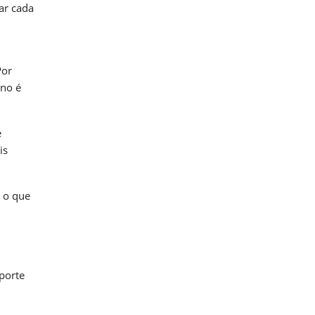
ar cada
Por
ano é
e
is
e o que
porte