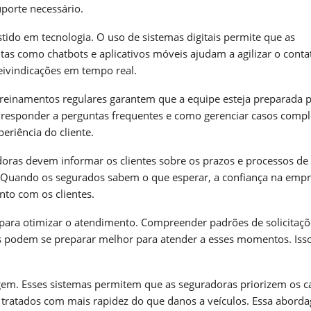
uporte necessário.
ido em tecnologia. O uso de sistemas digitais permite que as
as como chatbots e aplicativos móveis ajudam a agilizar o cont
ivindicações em tempo real.
Treinamentos regulares garantem que a equipe esteja preparada 
o responder a perguntas frequentes e como gerenciar casos compl
eriência do cliente.
oras devem informar os clientes sobre os prazos e processos de
ão. Quando os segurados sabem o que esperar, a confiança na emp
to com os clientes.
para otimizar o atendimento. Compreender padrões de solicitaçõ
 podem se preparar melhor para atender a esses momentos. Isso
gem. Esses sistemas permitem que as seguradoras priorizem os c
 tratados com mais rapidez do que danos a veículos. Essa abord