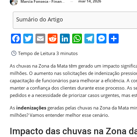
mar 14, 2026
Marcia Fonseca - Financial Consultant
Sumário do Artigo
Facebook
Twitter
Email
Reddit
LinkedIn
WhatsApp
Telegra
Messe
Sha
Tempo de Leitura
3 minutos
As chuvas na Zona da Mata têm gerado um impacto significa
milhões. O aumento nas solicitações de indenização pression
capacitação de funcionários para melhorar a eficiência. A c
manter a confiança dos clientes durante esse processo. As
pedidos e a necessidade de priorizar casos urgentes, mas est
As
indenizações
geradas pelas chuvas na Zona da Mata min
milhões? Vamos entender melhor esse cenário.
Impacto das chuvas na Zona d