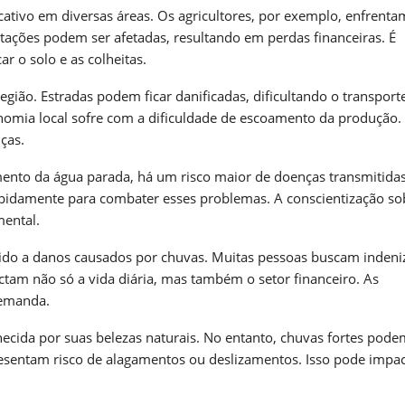
ativo em diversas áreas. Os agricultores, por exemplo, enfrenta
antações podem ser afetadas, resultando em perdas financeiras. É
 o solo e as colheitas.
egião. Estradas podem ficar danificadas, dificultando o transport
conomia local sofre com a dificuldade de escoamento da produção.
ças.
ento da água parada, há um risco maior de doenças transmitida
pidamente para combater esses problemas. A conscientização so
mental.
ido a danos causados por chuvas. Muitas pessoas buscam indeni
ctam não só a vida diária, mas também o setor financeiro. As
demanda.
cida por suas belezas naturais. No entanto, chuvas fortes pode
presentam risco de alagamentos ou deslizamentos. Isso pode impac