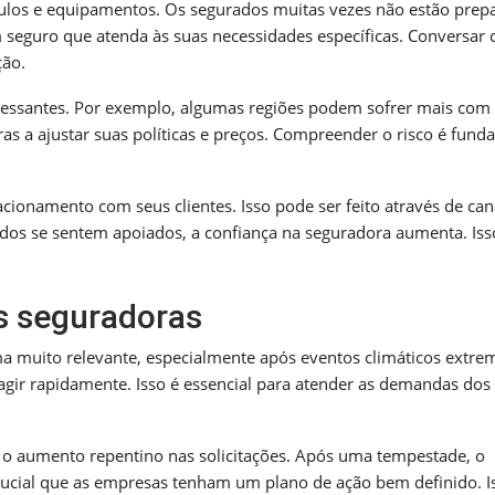
ulos e equipamentos. Os segurados muitas vezes não estão prep
um seguro que atenda às suas necessidades específicas. Conversar
ção.
eressantes. Por exemplo, algumas regiões podem sofrer mais com
s a ajustar suas políticas e preços. Compreender o risco é fund
ionamento com seus clientes. Isso pode ser feito através de can
os se sentem apoiados, a confiança na seguradora aumenta. Iss
s seguradoras
 muito relevante, especialmente após eventos climáticos extre
ir rapidamente. Isso é essencial para atender as demandas dos
é o aumento repentino nas solicitações. Após uma tempestade, o
rucial que as empresas tenham um plano de ação bem definido. I