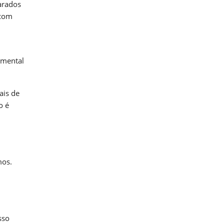
arados
 com
amental
ais de
o é
mos.
sso