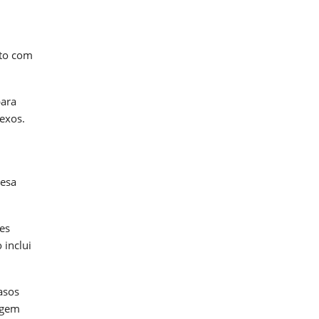
ato com
para
exos.
resa
es
 inclui
asos
agem