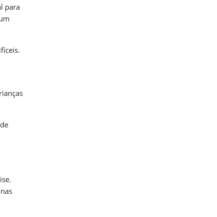
l para
 um
íceis.
rianças
 de
ise.
 nas