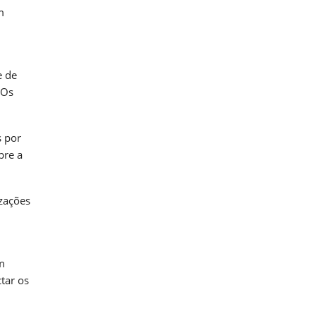
m
e de
 Os
s por
bre a
zações
m
tar os