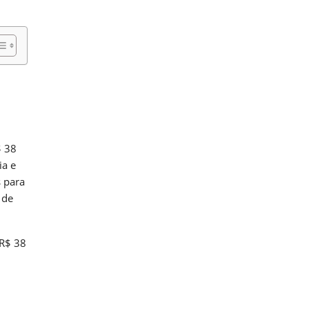
$ 38
ia e
s para
 de
 R$ 38