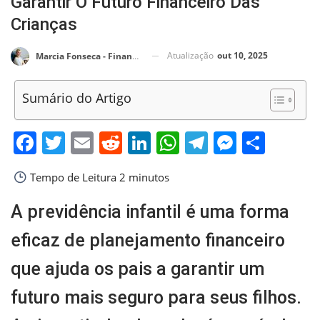
Garantir O Futuro Financeiro Das
Crianças
Atualização
out 10, 2025
Marcia Fonseca - Financial Consultant
Sumário do Artigo
Facebook
Twitter
Email
Reddit
LinkedIn
WhatsApp
Telegram
Messen
Shar
Tempo de Leitura
2 minutos
A previdência infantil é uma forma
eficaz de planejamento financeiro
que ajuda os pais a garantir um
futuro mais seguro para seus filhos.