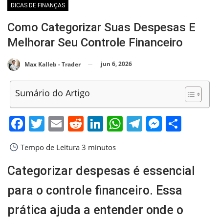
DICAS DE FINANÇAS
Como Categorizar Suas Despesas E
Melhorar Seu Controle Financeiro
jun 6, 2026
Max Kalleb - Trader
Sumário do Artigo
Facebook
Twitter
Email
Reddit
LinkedIn
WhatsApp
Telegram
Messen
Shar
Tempo de Leitura
3 minutos
Categorizar despesas é essencial
para o controle financeiro. Essa
prática ajuda a entender onde o