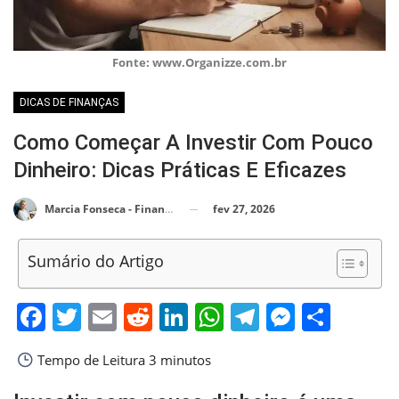
Fonte: www.Organizze.com.br
DICAS DE FINANÇAS
Como Começar A Investir Com Pouco
Dinheiro: Dicas Práticas E Eficazes
fev 27, 2026
Marcia Fonseca - Financial Consultant
Sumário do Artigo
Facebook
Twitter
Email
Reddit
LinkedIn
WhatsApp
Telegram
Messen
Shar
Tempo de Leitura
3 minutos