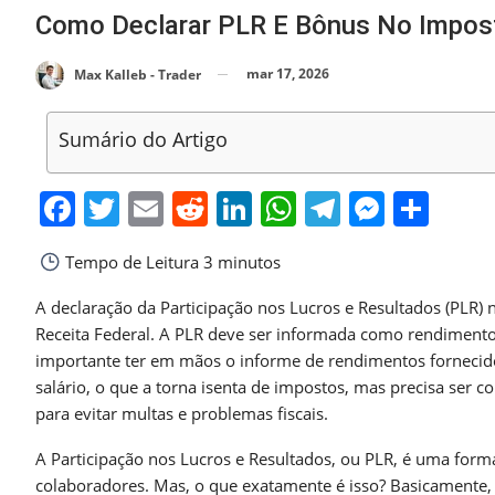
Como Declarar PLR E Bônus No Impos
mar 17, 2026
Max Kalleb - Trader
Sumário do Artigo
Facebook
Twitter
Email
Reddit
LinkedIn
WhatsApp
Telegra
Messe
Sha
Tempo de Leitura
3 minutos
A declaração da Participação nos Lucros e Resultados (PLR)
Receita Federal. A PLR deve ser informada como rendimentos 
importante ter em mãos o informe de rendimentos fornecido
salário, o que a torna isenta de impostos, mas precisa ser 
para evitar multas e problemas fiscais.
A Participação nos Lucros e Resultados, ou PLR, é uma fo
colaboradores. Mas, o que exatamente é isso? Basicamente,