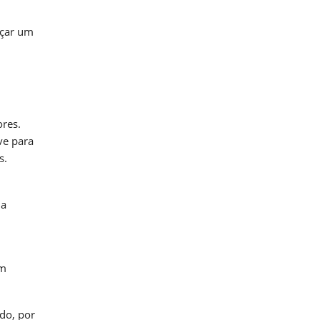
nçar um
res.
ve para
s.
da
um
do, por