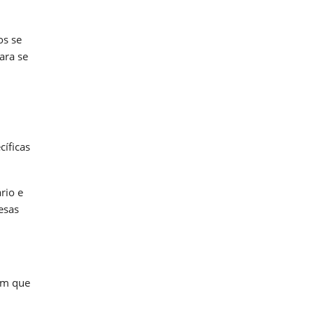
os se
ara se
cíficas
rio e
esas
em que