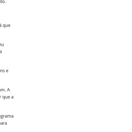
to.
á que
eu
a
ns e
am. A
r que a
rograma
para