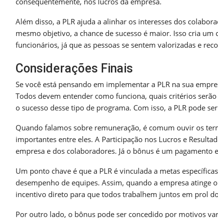
consequentemente, nos lucros da empresa.
Além disso, a PLR ajuda a alinhar os interesses dos colabo
mesmo objetivo, a chance de sucesso é maior. Isso cria um c
funcionários, já que as pessoas se sentem valorizadas e rec
Considerações Finais
Se você está pensando em implementar a PLR na sua empres
Todos devem entender como funciona, quais critérios serão 
o sucesso desse tipo de programa. Com isso, a PLR pode ser
Quando falamos sobre remuneração, é comum ouvir os term
importantes entre eles. A Participação nos Lucros e Resul
empresa e dos colaboradores. Já o bônus é um pagamento ex
Um ponto chave é que a PLR é vinculada a metas específica
desempenho de equipes. Assim, quando a empresa atinge ou 
incentivo direto para que todos trabalhem juntos em prol d
Por outro lado, o bônus pode ser concedido por motivos v