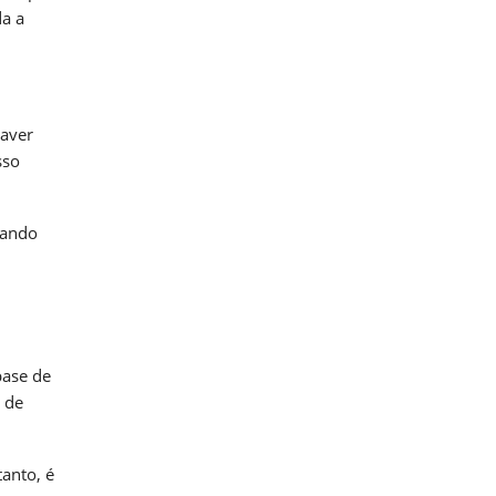
da a
haver
sso
uando
base de
 de
anto, é