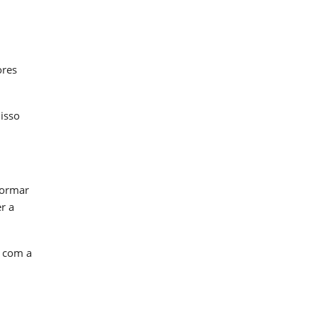
ores
 isso
formar
r a
s com a