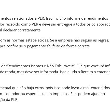
entos relacionados à PLR. Isso inclui o informe de rendimentos
lor recebido como PLR e deve ser entregue a todos os colaborad
l declarar corretamente.
 com as normas estabelecidas. Se a empresa não seguiu as regras,
re confira se o pagamento foi feito de forma correta.
de “Rendimentos Isentos e Não Tributáveis”. É lá que você irá in
de renda, mas deve ser informada. Isso ajuda a Receita a entende
ental que não haja erros, pois isso pode levar a mal-entendido
um contador ou especialista em impostos. Eles podem ajudar a
ção da PLR.