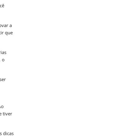
ocê
ovar a
tir que
ias
, o
ser
Ao
 tiver
s dicas