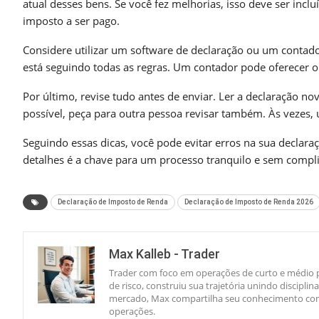
atual desses bens. Se você fez melhorias, isso deve ser inc
imposto a ser pago.
Considere utilizar um software de declaração ou um contado
está seguindo todas as regras. Um contador pode oferecer o
Por último, revise tudo antes de enviar. Ler a declaração n
possível, peça para outra pessoa revisar também. Às vezes, 
Seguindo essas dicas, você pode evitar erros na sua declara
detalhes é a chave para um processo tranquilo e sem compl
Declaração de Imposto de Renda
Declaração de Imposto de Renda 2026
Max Kalleb - Trader
Trader com foco em operações de curto e médio p
de risco, construiu sua trajetória unindo discipl
mercado, Max compartilha seu conhecimento com 
operações.