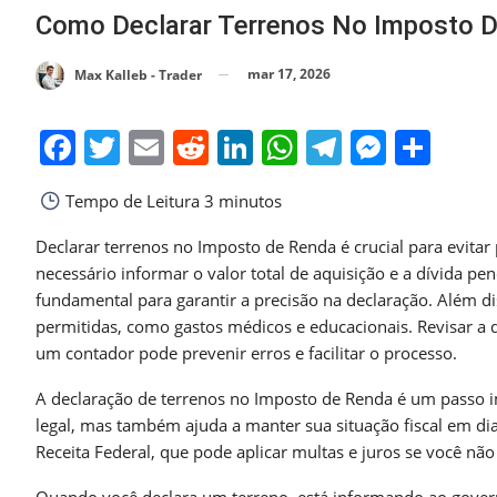
Como Declarar Terrenos No Imposto D
mar 17, 2026
Max Kalleb - Trader
Facebook
Twitter
Email
Reddit
LinkedIn
WhatsApp
Telegra
Messe
Sha
Tempo de Leitura
3 minutos
Declarar terrenos no Imposto de Renda é crucial para evitar
necessário informar o valor total de aquisição e a dívida 
fundamental para garantir a precisão na declaração. Além di
permitidas, como gastos médicos e educacionais. Revisar a d
um contador pode prevenir erros e facilitar o processo.
A declaração de terrenos no Imposto de Renda é um passo i
legal, mas também ajuda a manter sua situação fiscal em di
Receita Federal, que pode aplicar multas e juros se você nã
Quando você declara um terreno, está informando ao governo