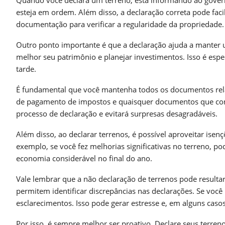
esteja em ordem. Além disso, a declaração correta pode fac
documentação para verificar a regularidade da propriedade.
Outro ponto importante é que a declaração ajuda a manter um
melhor seu patrimônio e planejar investimentos. Isso é espe
tarde.
É fundamental que você mantenha todos os documentos relac
de pagamento de impostos e quaisquer documentos que compr
processo de declaração e evitará surpresas desagradáveis.
Além disso, ao declarar terrenos, é possível aproveitar ise
exemplo, se você fez melhorias significativas no terreno, po
economia considerável no final do ano.
Vale lembrar que a não declaração de terrenos pode resulta
permitem identificar discrepâncias nas declarações. Se voc
esclarecimentos. Isso pode gerar estresse e, em alguns casos
Por isso, é sempre melhor ser proativo. Declare seus terre