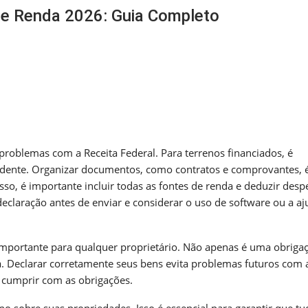
e Renda 2026: Guia Completo
m
nger
re
 problemas com a Receita Federal. Para terrenos financiados, é
pendente. Organizar documentos, como contratos e comprovantes, 
sso, é importante incluir todas as fontes de renda e deduzir desp
eclaração antes de enviar e considerar o uso de software ou a aj
mportante para qualquer proprietário. Não apenas é uma obriga
a. Declarar corretamente seus bens evita problemas futuros com 
o cumprir com as obrigações.
 sobre suas propriedades. Isso é essencial para garantir que tu