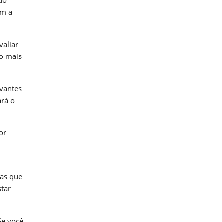
em a
valiar
lo mais
ovantes
ará o
or
mas que
star
Se você