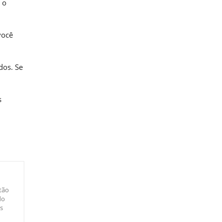
 o
você
dos. Se
s
tão
do
s