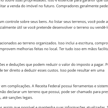
ilitar a venda do imóvel no futuro. Compradores geralmente ped
 controle sobre seus bens. Ao listar seus terrenos, você pode a
cialmente útil se você pretende desenvolver o terreno ou vendê-
ionados ao terreno organizados. Isso inclui a escritura, compr
ovem melhorias feitas no local. Ter tudo isso em mãos facilit
nções e deduções que podem reduzir o valor do imposto a pagar. P
de ter direito a deduzir esses custos. Isso pode resultar em uma
r em complicações. A Receita Federal possui ferramentas e siste
ê não declarar um terreno que possui, pode ser chamado para pre
, até sanções legais.
nos assim que possível e mantenha suas informações atualizadas. 