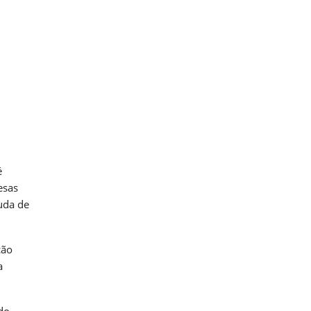
é
esas
uda de
ção
a
do