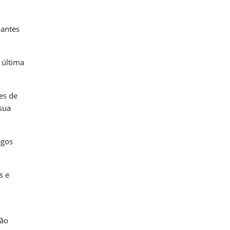
vantes
 última
es de
sua
egos
s e
ção