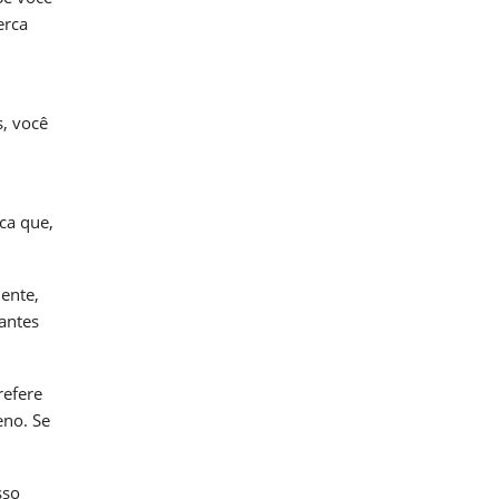
erca
s, você
ca que,
ente,
antes
refere
eno. Se
sso