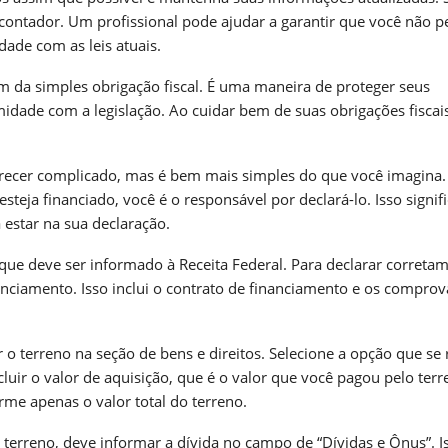
ontador. Um profissional pode ajudar a garantir que você não p
ade com as leis atuais.
m da simples obrigação fiscal. É uma maneira de proteger seus
idade com a legislação. Ao cuidar bem de suas obrigações fiscai
arecer complicado, mas é bem mais simples do que você imagina.
eja financiado, você é o responsável por declará-lo. Isso signifi
estar na sua declaração.
ue deve ser informado à Receita Federal. Para declarar corretam
ciamento. Isso inclui o contrato de financiamento e os comprov
 terreno na seção de bens e direitos. Selecione a opção que se 
cluir o valor de aquisição, que é o valor que você pagou pelo terr
rme apenas o valor total do terreno.
 terreno, deve informar a dívida no campo de “Dívidas e Ônus”. I