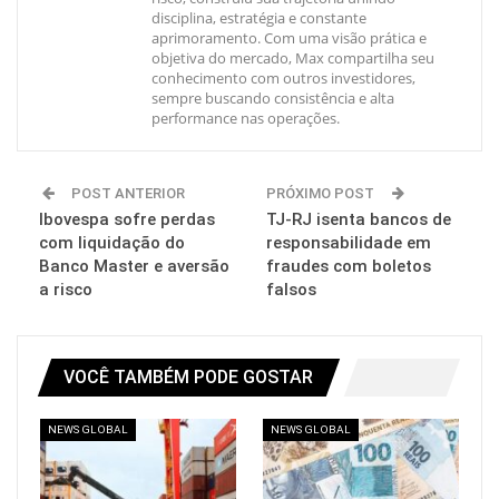
disciplina, estratégia e constante
aprimoramento. Com uma visão prática e
objetiva do mercado, Max compartilha seu
conhecimento com outros investidores,
sempre buscando consistência e alta
performance nas operações.
POST ANTERIOR
PRÓXIMO POST
Ibovespa sofre perdas
TJ-RJ isenta bancos de
com liquidação do
responsabilidade em
Banco Master e aversão
fraudes com boletos
a risco
falsos
VOCÊ TAMBÉM PODE GOSTAR
NEWS GLOBAL
NEWS GLOBAL