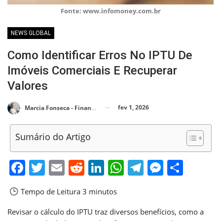
Fonte: www.infomoney.com.br
NEWS GLOBAL
Como Identificar Erros No IPTU De
Imóveis Comerciais E Recuperar
Valores
fev 1, 2026
Marcia Fonseca - Financial Consultant
Sumário do Artigo
Facebook
Twitter
Email
Reddit
LinkedIn
WhatsApp
Telegram
Messen
Shar
Tempo de Leitura
3 minutos
Revisar o cálculo do IPTU traz diversos benefícios, como a