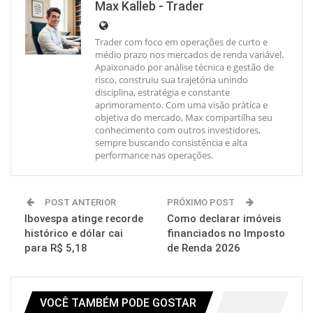
Max Kalleb - Trader
Trader com foco em operações de curto e
médio prazo nos mercados de renda variável.
Apaixonado por análise técnica e gestão de
risco, construiu sua trajetória unindo
disciplina, estratégia e constante
aprimoramento. Com uma visão prática e
objetiva do mercado, Max compartilha seu
conhecimento com outros investidores,
sempre buscando consistência e alta
performance nas operações.
POST ANTERIOR
PRÓXIMO POST
Ibovespa atinge recorde
Como declarar imóveis
histórico e dólar cai
financiados no Imposto
para R$ 5,18
de Renda 2026
VOCÊ TAMBÉM PODE GOSTAR