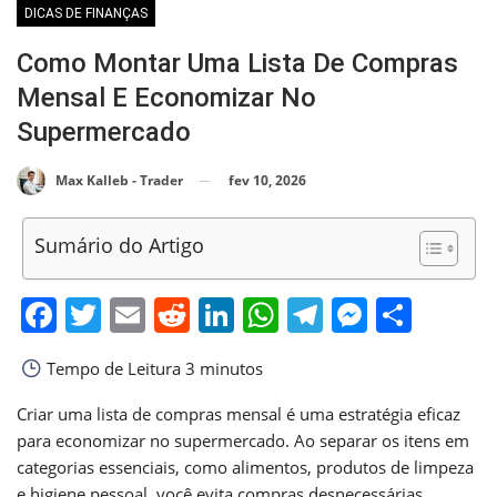
DICAS DE FINANÇAS
Como Montar Uma Lista De Compras
Mensal E Economizar No
Supermercado
fev 10, 2026
Max Kalleb - Trader
Sumário do Artigo
Facebook
Twitter
Email
Reddit
LinkedIn
WhatsApp
Telegram
Messen
Shar
Tempo de Leitura
3 minutos
Criar uma lista de compras mensal é uma estratégia eficaz
para economizar no supermercado. Ao separar os itens em
categorias essenciais, como alimentos, produtos de limpeza
e higiene pessoal, você evita compras desnecessárias.