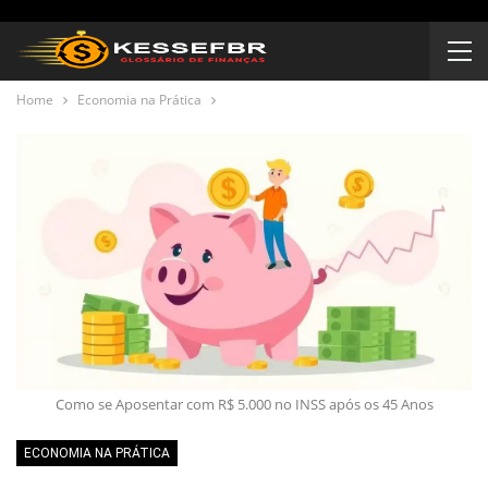
Home
Economia na Prática
Como se Aposentar com R$ 5.000 no INSS após os 45 Anos
ECONOMIA NA PRÁTICA