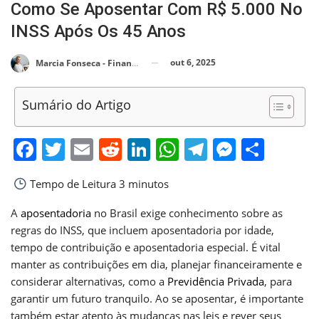
Como Se Aposentar Com R$ 5.000 No
INSS Após Os 45 Anos
out 6, 2025
Marcia Fonseca - Financial Consultant
Sumário do Artigo
Facebook
Twitter
Email
Reddit
LinkedIn
WhatsApp
Telegram
Messen
Shar
Tempo de Leitura
3 minutos
A
aposentadoria
no Brasil exige conhecimento sobre as
regras do INSS, que incluem aposentadoria por idade,
tempo de contribuição e aposentadoria especial. É vital
manter as contribuições em dia, planejar financeiramente e
considerar alternativas, como a
Previdência Privada
, para
garantir um futuro tranquilo. Ao se aposentar, é importante
também estar atento às mudanças nas leis e rever seus