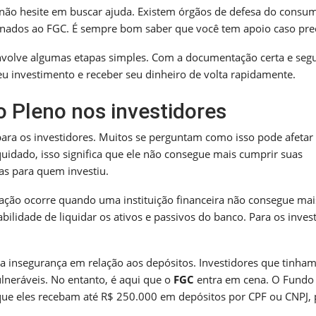
 não hesite em buscar ajuda. Existem órgãos de defesa do consu
ionados ao FGC. É sempre bom saber que você tem apoio caso prec
envolve algumas etapas simples. Com a documentação certa e seg
eu investimento e receber seu dinheiro de volta rapidamente.
o Pleno nos investidores
ara os investidores. Muitos se perguntam como isso pode afetar
uidado, isso significa que ele não consegue mais cumprir suas
das para quem investiu.
idação ocorre quando uma instituição financeira não consegue mai
lidade de liquidar os ativos e passivos do banco. Para os invest
a insegurança em relação aos depósitos. Investidores que tinha
lneráveis. No entanto, é aqui que o
FGC
entra em cena. O Fundo
 que eles recebam até R$ 250.000 em depósitos por CPF ou CNPJ, 