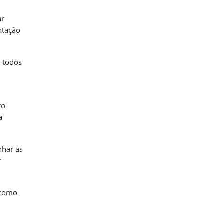
ar
ntação
r todos
to
a
nhar as
r
 como