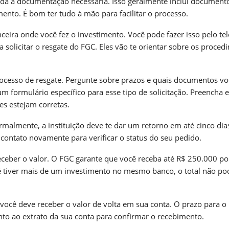
oda a documentação necessária. Isso geralmente inclui document
nto. É bom ter tudo à mão para facilitar o processo.
ceira onde você fez o investimento. Você pode fazer isso pelo tel
solicitar o resgate do FGC. Eles vão te orientar sobre os proced
rocesso de resgate. Pergunte sobre prazos e quais documentos vo
um formulário específico para esse tipo de solicitação. Preencha 
s estejam corretas.
rmalmente, a instituição deve te dar um retorno em até cinco dias
contato novamente para verificar o status do seu pedido.
ceber o valor. O FGC garante que você receba até R$ 250.000 po
você tiver mais de um investimento no mesmo banco, o total não po
 você deve receber o valor de volta em sua conta. O prazo para o
to ao extrato da sua conta para confirmar o recebimento.