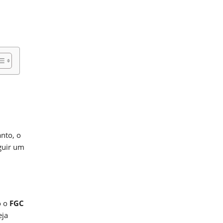
nto, o
guir um
o o
FGC
eja