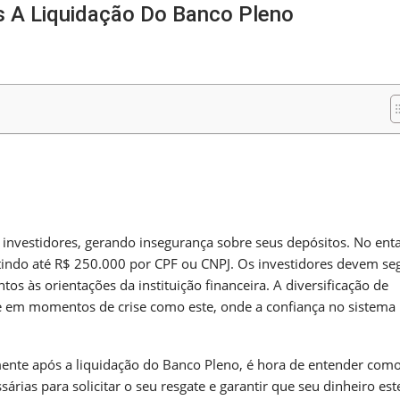
s A Liquidação Do Banco Pleno
m
nger
re
 investidores, gerando insegurança sobre seus depósitos. No enta
ntindo até R$ 250.000 por CPF ou CNPJ. Os investidores devem se
ntos às orientações da instituição financeira. A diversificação de
te em momentos de crise como este, onde a confiança no sistema
ente após a liquidação do Banco Pleno, é hora de entender com
árias para solicitar o seu resgate e garantir que seu dinheiro est