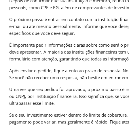
Depois de confirmar que sua instituição é membro, reúna t
pessoais, como CPF e RG, além de comprovantes de investime
O próximo passo é entrar em contato com a instituição finan
e-mail ou até mesmo pessoalmente. Informe que você deseja 
específicos que você deve seguir.
É importante pedir informações claras sobre como será o p
deve apresentar. A maioria das instituições financeiras tem 
formulário com atenção, garantindo que todas as informaçõe
Após enviar o pedido, fique atento ao prazo de resposta. No
Se você não receber uma resposta, não hesite em entrar em 
Uma vez que seu pedido for aprovado, o próximo passo é re
ou CNPJ, por instituição financeira. Isso significa que, se 
ultrapassar esse limite.
Se o seu investimento estiver dentro do limite de cobertura,
pagamento pode variar, mas geralmente é rápido. Fique aten