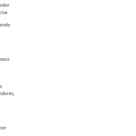
midor
ise.
uindo
 seus
s
idores,
m
por