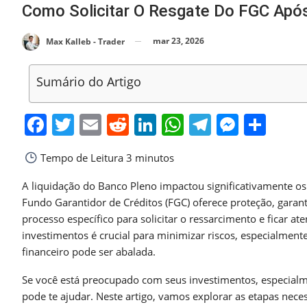
Como Solicitar O Resgate Do FGC Apó
mar 23, 2026
Max Kalleb - Trader
Sumário do Artigo
Facebook
Twitter
Email
Reddit
LinkedIn
WhatsApp
Telegra
Messe
Sha
Tempo de Leitura
3 minutos
A liquidação do Banco Pleno impactou significativamente os
Fundo Garantidor de Créditos (FGC) oferece proteção, gara
processo específico para solicitar o ressarcimento e ficar ate
investimentos é crucial para minimizar riscos, especialmen
financeiro pode ser abalada.
Se você está preocupado com seus investimentos, especialm
pode te ajudar. Neste artigo, vamos explorar as etapas necess