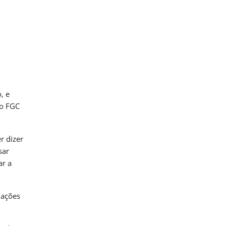
, e
do FGC
r dizer
sar
ar a
 ações