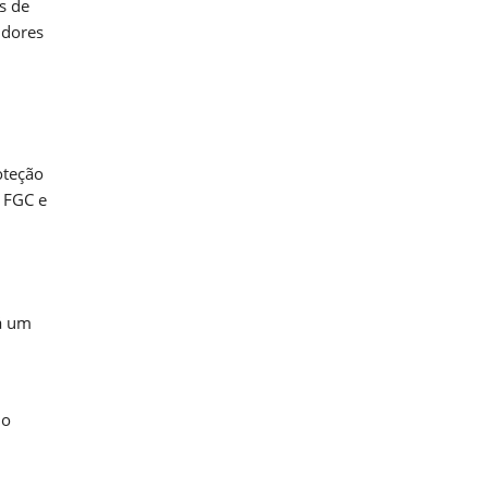
s de
idores
oteção
o FGC e
á um
do