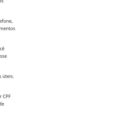
os
efone,
imentos
cê
esse
 úteis.
r CPF
de