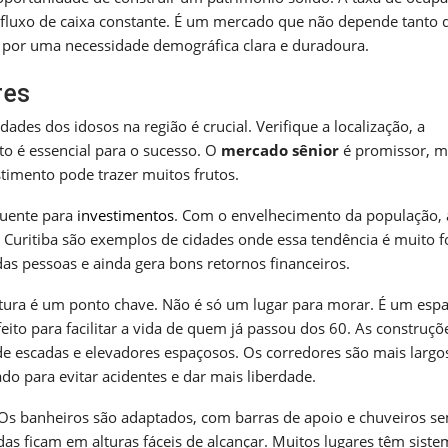
fluxo de caixa constante. É um mercado que não depende tanto 
o por uma necessidade demográfica clara e duradoura.
res
ades dos idosos na região é crucial. Verifique a localização, a
o é essencial para o sucesso. O
mercado sênior
é promissor, m
stimento pode trazer muitos frutos.
uente para
investimentos
. Com o envelhecimento da população, 
 Curitiba são exemplos de cidades onde essa tendência é muito fo
das pessoas e ainda gera bons retornos financeiros.
rutura é um ponto chave. Não é só um lugar para morar. É um esp
ito para facilitar a vida de quem já passou dos 60. As construçõ
 escadas e elevadores espaçosos. Os corredores são mais largos
o para evitar acidentes e dar mais liberdade.
 Os banheiros são adaptados, com barras de apoio e chuveiros s
das ficam em alturas fáceis de alcançar. Muitos lugares têm sist