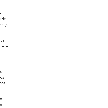
e
s de
longo
uscam
dosos
iu
dos
 nos
so
um