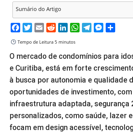
Sumário do Artigo
Facebook
Twitter
Email
Reddit
LinkedIn
WhatsApp
Telegra
Messe
Sha
Tempo de Leitura
5 minutos
O mercado de condomínios para idos
e Curitiba, está em forte crescimen
à busca por autonomia e qualidade d
oportunidades de investimento, co
infraestrutura adaptada, segurança
personalizados, como saúde, lazer e 
focam em design acessível, tecnologi