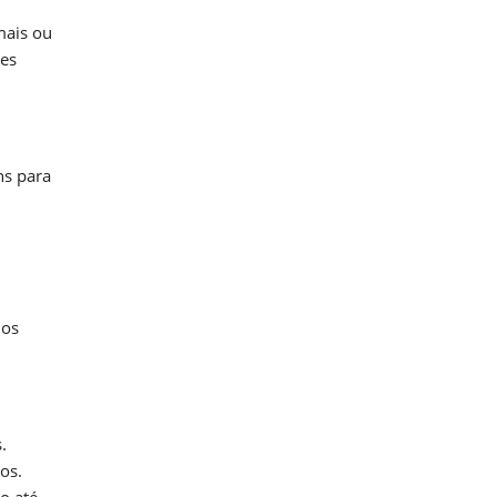
mais ou
res
ns para
dos
.
os.