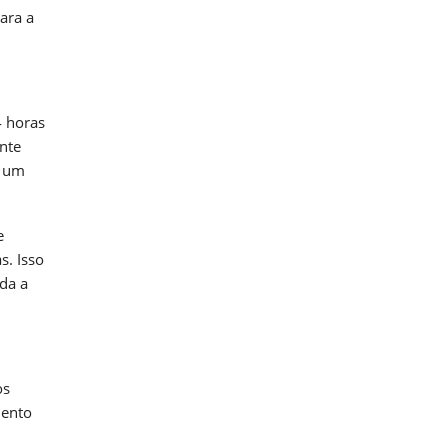
ara a
4 horas
ente
m um
e
s. Isso
oda a
os
mento