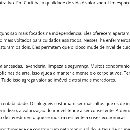
ativo. Em Curitiba, a qualidade de vida é valorizada. Um espaç
lguns são mais focados na independência. Eles oferecem apartam
o mais voltados para cuidados assistidos. Nesses, há enfermeiros
sturam os dois. Eles permitem que o idoso mude de nível de cui
balanceadas, lavanderia, limpeza e segurança. Muitos condomínio
ficinas de arte. Isso ajuda a manter a mente e o corpo ativos. T
 Tudo isso agrega valor ao imóvel e atrai mais moradores.
rentabilidade. Os aluguéis costumam ser mais altos que os de i
ém disso, a valorização do imóvel tende a ser consistente. A de
 de investimento que se mostra resiliente a crises econômicas.
 oportunidade de construir um patrimônio sólido. A taxa de ocup