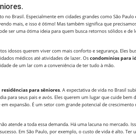
niores.
to no Brasil. Especialmente em cidades grandes como São Paulo 
endo mais, e isso é ótimo! Mas também significa que precisamo
pode ser uma ótima ideia para quem busca retornos sólidos e de 
tos idosos querem viver com mais conforto e segurança. Eles b
uidados médicos até atividades de lazer. Os
condomínios para i
dade de um lar com a conveniência de ter tudo à mão.
residências para sêniores
. A expectativa de vida no Brasil sub
dia para seus pais e avós. Eles querem um lugar que cuide bem 
 e em expansão. É um setor com grande potencial de crescimento
a não atende a toda essa demanda. Há uma lacuna no mercado. Is
ucesso. Em São Paulo, por exemplo, o custo de vida é alto. Ter 