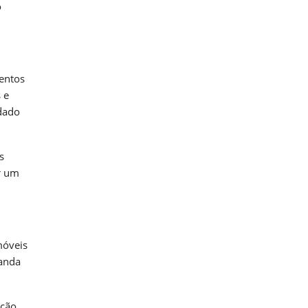
o
entos
 e
dado
s
er um
móveis
manda
ação