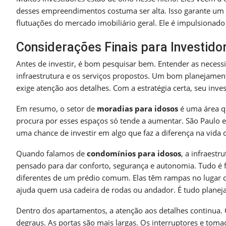
desses empreendimentos costuma ser alta. Isso garante um 
flutuações do mercado imobiliário geral. Ele é impulsionad
Considerações Finais para Investido
Antes de investir, é bom pesquisar bem. Entender as necessid
infraestrutura e os serviços propostos. Um bom planejament
exige atenção aos detalhes. Com a estratégia certa, seu inve
Em resumo, o setor de
moradias para idosos
é uma área q
procura por esses espaços só tende a aumentar. São Paulo e
uma chance de investir em algo que faz a diferença na vida 
Quando falamos de
condomínios para idosos
, a infraest
pensado para dar conforto, segurança e autonomia. Tudo é fe
diferentes de um prédio comum. Elas têm rampas no lugar de
ajuda quem usa cadeira de rodas ou andador. É tudo planejad
Dentro dos apartamentos, a atenção aos detalhes continua.
degraus. As portas são mais largas. Os interruptores e toma