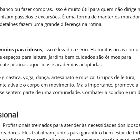
o banco ou fazer compras. Isso é muito útil para quem não dirige 
anizam passeios e excursões. É uma forma de manter os morado
detalhes fazem uma grande diferença na rotina.
ínios para idosos
, isso é levado a sério. Há muitas áreas comu
V e espaços para leitura. Jardins bem cuidados são ótimos para
até piscinas aquecidas e academias adaptadas.
ginástica, yoga, dança, artesanato e música. Grupos de leitura,
mente ativa e o corpo em movimento. Mais importante, promove a
e se sentem parte de uma comunidade. Combater a solidão é um 
sional
e. Profissionais treinados para atender às necessidades dos idosos
ecreadores. Eles trabalham juntos para garantir o bem-estar de tod