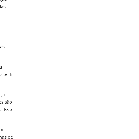
das
as
a
rte. É
aço
es são
. Isso
em
emas de