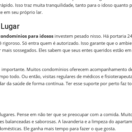
ido. Isso traz muita tranquilidade, tanto para o idoso quanto p
te em seu próprio lar.
 Lugar
condomínios para idosos
investem pesado nisso. Há portaria 2
 é rigoroso. Só entra quem é autorizado. Isso garante que o ambi
ar mais sossegados. Eles sabem que seus entes queridos estão e
to importante. Muitos condomínios oferecem acompanhamento d
o todo. Ou então, visitas regulares de médicos e fisioterapeuta
dar da saúde de forma contínua. Ter esse suporte por perto faz t
 lugares. Pense em não ter que se preocupar com a comida. Muit
es balanceadas e saborosas. A lavanderia e a limpeza do aparta
domésticas. Ele ganha mais tempo para fazer o que gosta.