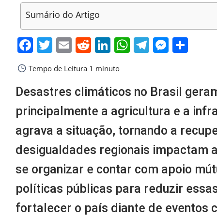
Sumário do Artigo
Facebook
Twitter
Email
Reddit
LinkedIn
WhatsApp
Telegra
Messe
Sha
Tempo de Leitura
1 minuto
Desastres climáticos no Brasil ger
principalmente a agricultura e a inf
agrava a situação, tornando a recupe
desigualdades regionais impactam a
se organizar e contar com apoio mútu
políticas públicas para reduzir ess
fortalecer o país diante de eventos 