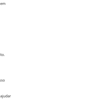
s em
to.
sso
 ajudar