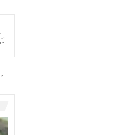
,
ias
a e
ue