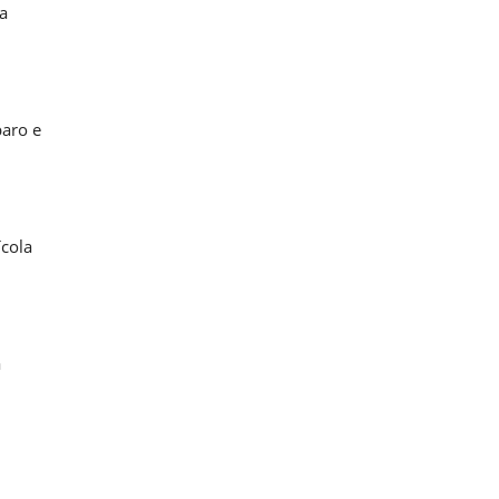
a
paro e
ícola
a