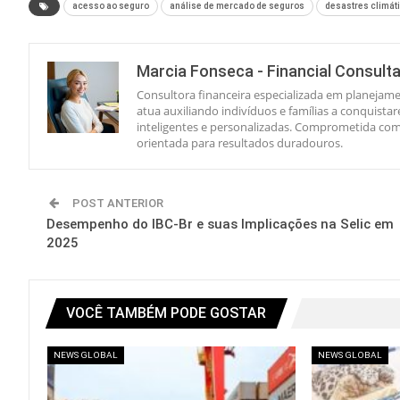
acesso ao seguro
análise de mercado de seguros
desastres climát
Marcia Fonseca - Financial Consult
Consultora financeira especializada em planejame
atua auxiliando indivíduos e famílias a conquista
inteligentes e personalizadas. Comprometida com 
orientada para resultados duradouros.
POST ANTERIOR
Desempenho do IBC-Br e suas Implicações na Selic em
2025
VOCÊ TAMBÉM PODE GOSTAR
NEWS GLOBAL
NEWS GLOBAL