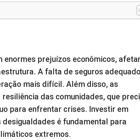
m
nger
re
am enormes prejuízos econômicos, afeta
raestrutura. A falta de seguros adequad
ração mais difícil. Além disso, as
 resiliência das comunidades, que pre
o para enfrentar crises. Investir em
as desigualdades é fundamental para
climáticos extremos.