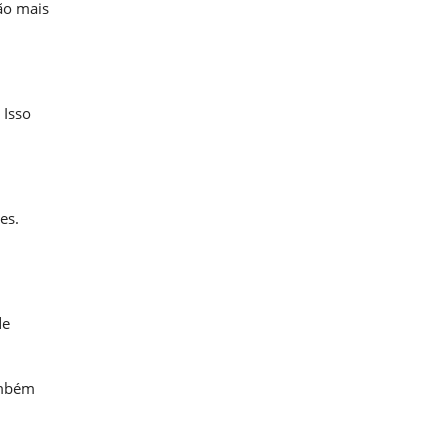
ão mais
 Isso
es.
de
ambém