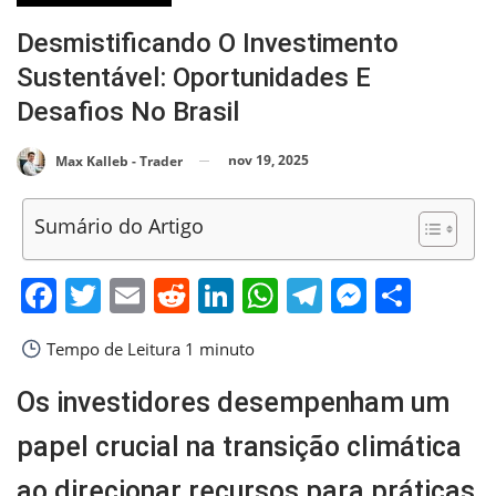
Desmistificando O Investimento
Sustentável: Oportunidades E
Desafios No Brasil
nov 19, 2025
Max Kalleb - Trader
Sumário do Artigo
Facebook
Twitter
Email
Reddit
LinkedIn
WhatsApp
Telegram
Messen
Shar
Tempo de Leitura
1 minuto
Os investidores desempenham um
papel crucial na transição climática
ao direcionar recursos para práticas