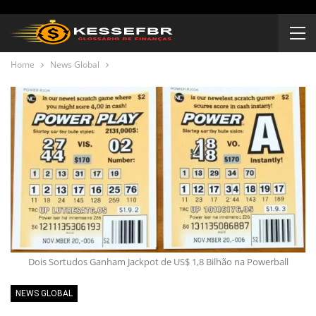
Home
News Global
Dois Sortudos Ganham Jackpot de US$ 1,8 Bilhão na Powerball
NEWS GLOBAL