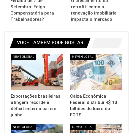
Feriado de 7 de
O crescimento do
Setembro: Folga
retrofit: como a
Compensatória para
renovação imobiliária
Trabalhadores?
impacta o mercado
VOCÊ TAMBÉM PODE GOSTAR
NEWS GLOBAL
NEWS GLOBAL
Exportações brasileiras
Caixa Econômica
atingem recorde e
Federal distribui R$ 13
déficit externo cai em
bilhões do lucro do
junho
FGTS
NEWS GLOBAL
NEWS GLOBAL