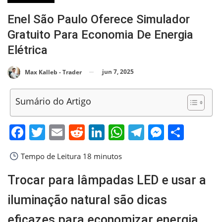
Enel São Paulo Oferece Simulador
Gratuito Para Economia De Energia
Elétrica
jun 7, 2025
Max Kalleb - Trader
Sumário do Artigo
Facebook
Twitter
Email
Reddit
LinkedIn
WhatsApp
Telegram
Messen
Shar
Tempo de Leitura
18 minutos
Trocar para lâmpadas LED e usar a
iluminação natural são dicas
eficazes para economizar energia