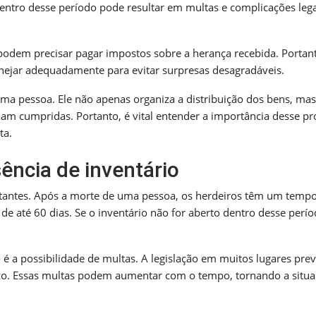
 dentro desse período pode resultar em multas e complicações lega
podem precisar pagar impostos sobre a herança recebida. Portant
planejar adequadamente para evitar surpresas desagradáveis.
ma pessoa. Ele não apenas organiza a distribuição dos bens, mas
jam cumpridas. Portanto, é vital entender a importância desse p
ta.
ência de inventário
antes. Após a morte de uma pessoa, os herdeiros têm um temp
de até 60 dias. Se o inventário não for aberto dentro desse perío
é a possibilidade de multas. A legislação em muitos lugares pre
zo. Essas multas podem aumentar com o tempo, tornando a situ