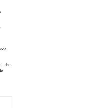
o
e
pode
ajuda a
de