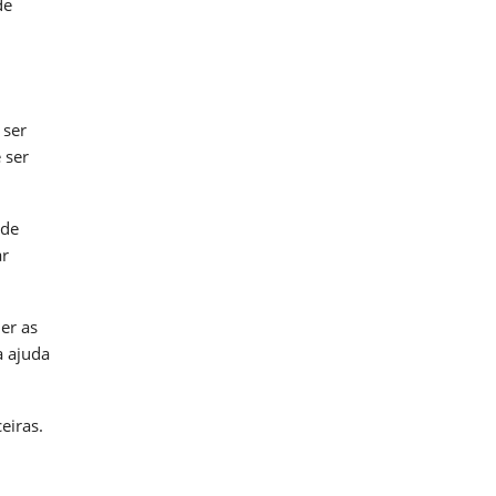
de
 ser
 ser
 de
ar
er as
a ajuda
eiras.