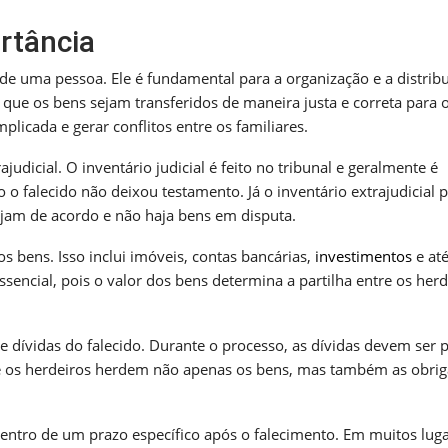
ortância
de uma pessoa. Ele é fundamental para a organização e a distrib
que os bens sejam transferidos de maneira justa e correta para 
plicada e gerar conflitos entre os familiares.
rajudicial. O inventário judicial é feito no tribunal e geralmente é
o falecido não deixou testamento. Já o inventário extrajudicial 
ejam de acordo e não haja bens em disputa.
os bens. Isso inclui imóveis, contas bancárias,
investimentos
e at
sencial, pois o valor dos bens determina a partilha entre os herd
de dívidas do falecido. Durante o processo, as dívidas devem ser 
que os herdeiros herdem não apenas os bens, mas também as obri
dentro de um prazo específico após o falecimento. Em muitos luga