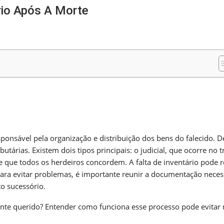
rio Após A Morte
m
nger
re
ponsável pela organização e distribuição dos bens do falecido. D
utárias. Existem dois tipos principais: o judicial, que ocorre no t
sde que todos os herdeiros concordem. A falta de inventário pode r
Para evitar problemas, é importante reunir a documentação neces
o sucessório.
ente querido? Entender como funciona esse processo pode evitar