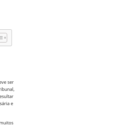
eve ser
ribunal,
esultar
sária e
 muitos