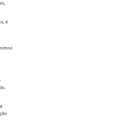
is,
o, é
rocesso
o
do,
vê
ação