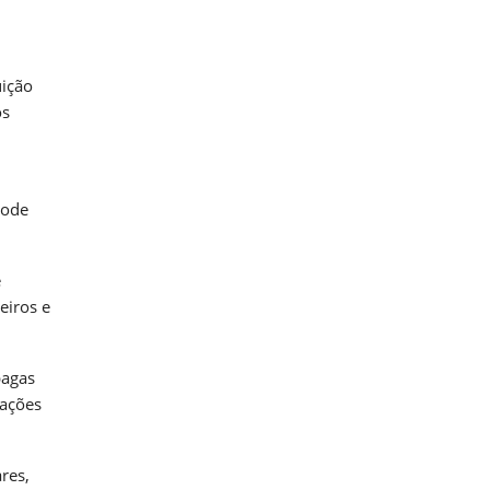
uição
os
pode
é
eiros e
pagas
gações
res,