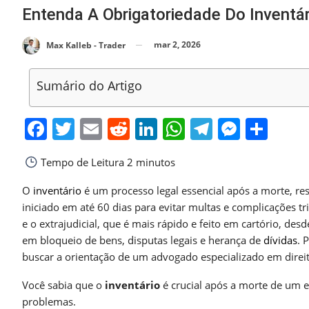
Entenda A Obrigatoriedade Do Inventá
mar 2, 2026
Max Kalleb - Trader
Sumário do Artigo
Facebook
Twitter
Email
Reddit
LinkedIn
WhatsApp
Telegra
Messe
Sha
Tempo de Leitura
2 minutos
O
inventário
é um processo legal essencial após a morte, res
iniciado em até 60 dias para evitar multas e complicações trib
e o extrajudicial, que é mais rápido e feito em cartório, de
em bloqueio de bens, disputas legais e herança de
dívidas
. 
buscar a orientação de um advogado especializado em direit
Você sabia que o
inventário
é crucial após a morte de um 
problemas.