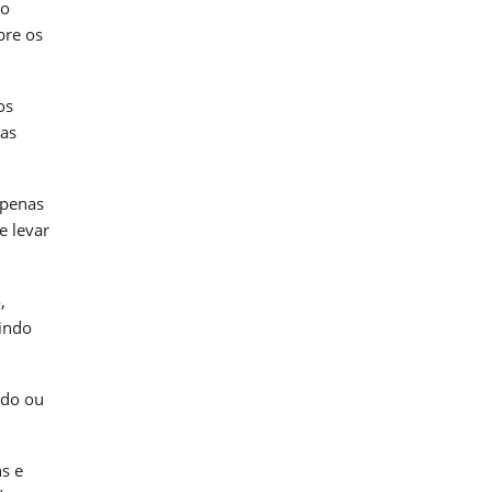
do
bre os
os
sas
apenas
e levar
,
tindo
ado ou
ns e