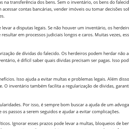
s na transferência dos bens. Sem o inventário, os bens do faleci
m acessar contas bancárias, vender imóveis ou tomar decisões so
es.
levar a disputas legais. Se não houver um inventário, os herdeir
esultar em processos judiciais longos e caros. Muitas vezes, es
larização de dívidas do falecido. Os herdeiros podem herdar não 
tário, é difícil saber quais dívidas precisam ser pagas. Isso pod
nefícios. Isso ajuda a evitar multas e problemas legais. Além disso
 O inventário também facilita a regularização de dívidas, garan
icularidades. Por isso, é sempre bom buscar a ajuda de um advog
e os passos a serem seguidos e ajudar a evitar complicações.
ticos. Ignorar esses prazos pode levar a multas, bloqueios de be