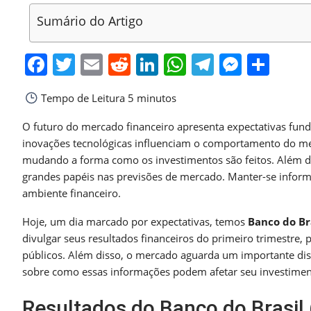
Sumário do Artigo
Facebook
Twitter
Email
Reddit
LinkedIn
WhatsApp
Telegra
Messe
Sha
Tempo de Leitura
5 minutos
O futuro do mercado financeiro apresenta expectativas funda
inovações tecnológicas influenciam o comportamento do merca
mudando a forma como os investimentos são feitos. Além di
grandes papéis nas previsões de mercado. Manter-se inform
ambiente financeiro.
Hoje, um dia marcado por expectativas, temos
Banco do Br
divulgar seus resultados financeiros do primeiro trimestr
públicos. Além disso, o mercado aguarda um importante dis
sobre como essas informações podem afetar seu investimen
Resultados do Banco do Brasil