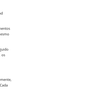
nd
imentos
 mesmo
eguido
, os
emente,
 Cada