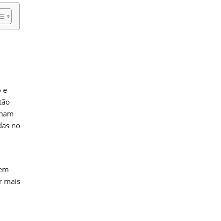
 e
tão
nham
das no
rem
r mais