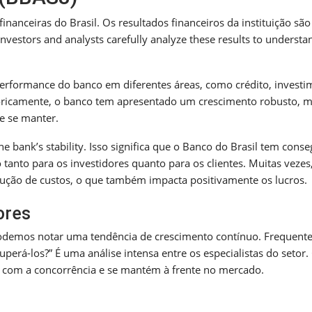
inanceiras do Brasil. Os resultados financeiros da instituição são
estors and analysts carefully analyze these results to understa
performance do banco em diferentes áreas, como crédito, invest
toricamente, o banco tem apresentado um crescimento robusto,
e se manter.
the bank’s stability. Isso significa que o Banco do Brasil tem cons
 tanto para os investidores quanto para os clientes. Muitas vezes
edução de custos, o que também impacta positivamente os lucros.
ores
podemos notar uma tendência de crescimento contínuo. Frequent
uperá-los?” É uma análise intensa entre os especialistas do setor.
 com a concorrência e se mantém à frente no mercado.