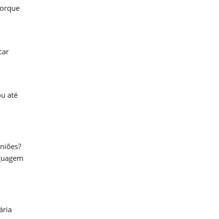
porque
car
ou até
uniões?
nguagem
ária