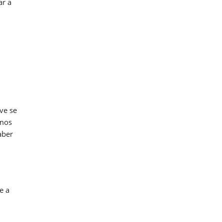
ar a
ve se
emos
aber
e a