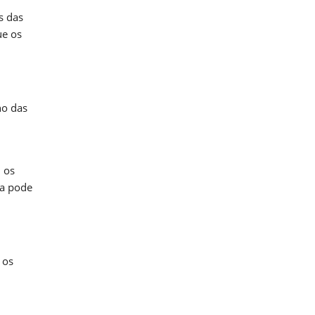
s das
ue os
ho das
 os
ia pode
 os