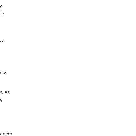
 o
de
s a
 nos
s. As
o,
 podem