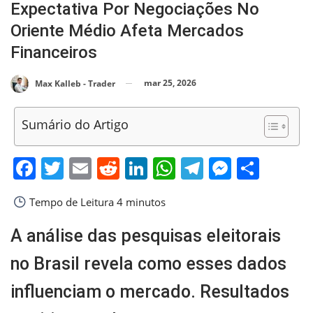
Expectativa Por Negociações No
Oriente Médio Afeta Mercados
Financeiros
mar 25, 2026
Max Kalleb - Trader
Sumário do Artigo
Facebook
Twitter
Email
Reddit
LinkedIn
WhatsApp
Telegram
Messen
Shar
Tempo de Leitura
4 minutos
A análise das pesquisas eleitorais
no Brasil revela como esses dados
influenciam o mercado. Resultados