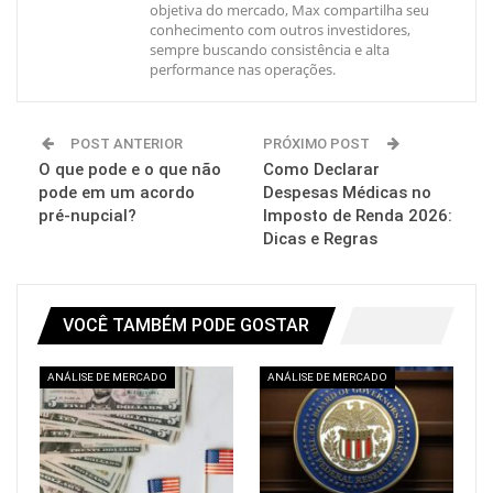
objetiva do mercado, Max compartilha seu
conhecimento com outros investidores,
sempre buscando consistência e alta
performance nas operações.
POST ANTERIOR
PRÓXIMO POST
O que pode e o que não
Como Declarar
pode em um acordo
Despesas Médicas no
pré-nupcial?
Imposto de Renda 2026:
Dicas e Regras
VOCÊ TAMBÉM PODE GOSTAR
ANÁLISE DE MERCADO
ANÁLISE DE MERCADO