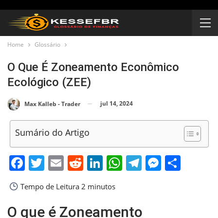
Home
Glossário
O Que É Zoneamento Econômico
Ecológico (ZEE)
jul 14, 2024
Max Kalleb - Trader
Sumário do Artigo
Facebook
Twitter
Email
Reddit
LinkedIn
WhatsApp
Telegram
Messen
Shar
Tempo de Leitura
2 minutos
O que é Zoneamento