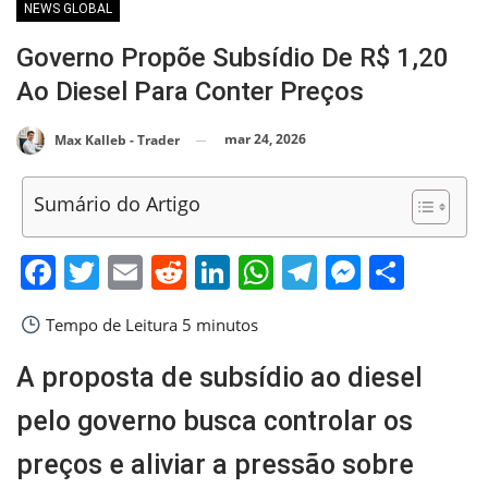
NEWS GLOBAL
Governo Propõe Subsídio De R$ 1,20
Ao Diesel Para Conter Preços
mar 24, 2026
Max Kalleb - Trader
Sumário do Artigo
Facebook
Twitter
Email
Reddit
LinkedIn
WhatsApp
Telegram
Messen
Shar
Tempo de Leitura
5 minutos
A proposta de subsídio ao diesel
pelo governo busca controlar os
preços e aliviar a pressão sobre