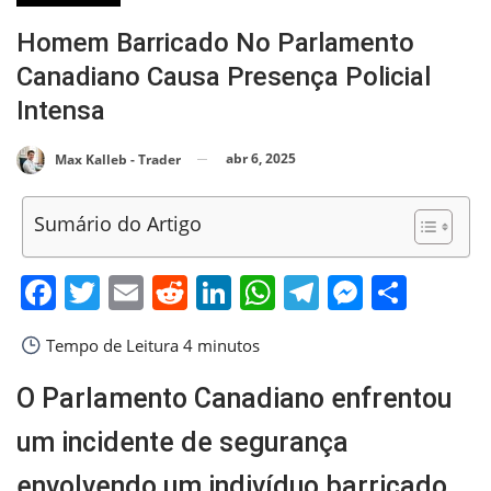
Homem Barricado No Parlamento
Canadiano Causa Presença Policial
Intensa
abr 6, 2025
Max Kalleb - Trader
Sumário do Artigo
Facebook
Twitter
Email
Reddit
LinkedIn
WhatsApp
Telegram
Messen
Shar
Tempo de Leitura
4 minutos
O Parlamento Canadiano enfrentou
um incidente de segurança
envolvendo um indivíduo barricado,