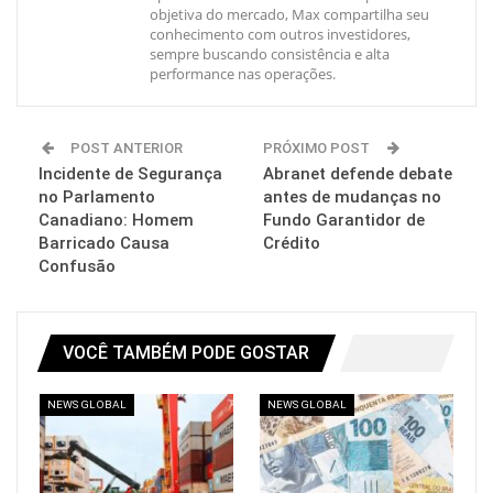
objetiva do mercado, Max compartilha seu
conhecimento com outros investidores,
sempre buscando consistência e alta
performance nas operações.
POST ANTERIOR
PRÓXIMO POST
Incidente de Segurança
Abranet defende debate
no Parlamento
antes de mudanças no
Canadiano: Homem
Fundo Garantidor de
Barricado Causa
Crédito
Confusão
VOCÊ TAMBÉM PODE GOSTAR
NEWS GLOBAL
NEWS GLOBAL