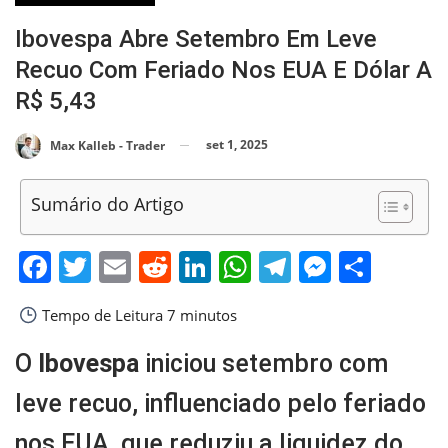
Ibovespa Abre Setembro Em Leve
Recuo Com Feriado Nos EUA E Dólar A
R$ 5,43
set 1, 2025
Max Kalleb - Trader
Sumário do Artigo
Facebook
Twitter
Email
Reddit
LinkedIn
WhatsApp
Telegram
Messen
Shar
Tempo de Leitura
7 minutos
O
Ibovespa
iniciou setembro com
leve recuo, influenciado pelo feriado
nos EUA, que reduziu a liquidez do