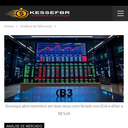
Home
Análise de Mercado
Ibovespa abre setembro em leve recuo com feriado nos EUA e dólar a
R$ 5,43
ANÁLISE DE MERCADO