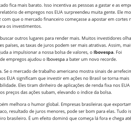
tado fica mais barato. Isso incentiva as pessoas a gastar e as emp
te relatório de empregos nos EUA surpreendeu muita gente. Ele m
ez com que o mercado financeiro começasse a apostar em cortes 
ara os investimentos.
buscar outros lugares para render mais. Muitos investidores ol
s países, as taxas de juros podem ser mais atrativas. Assim, mai
ajuda a impulsionar a nossa bolsa de valores, o
Ibovespa
. Foi
io de empregos ajudou o
Ibovespa
a bater um novo recorde.
ta. Se o mercado de trabalho americano mostra sinais de arrefeci
nos EUA significam que investir em ações no Brasil se torna mais
bilidade. Eles tiram dinheiro de aplicações de renda fixa nos EUA
os preços das ações subam, elevando o índice da bolsa.
mbém melhora o humor global. Empresas brasileiras que exporta
aco, resultado de juros menores, pode ser bom para elas. Tudo i
ro brasileiro. É um efeito dominó que começa lá fora e chega até