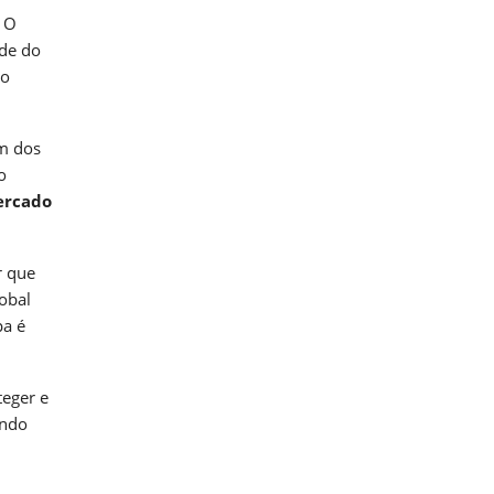
. O
rde do
ro
um dos
o
rcado
r que
obal
pa é
teger e
undo