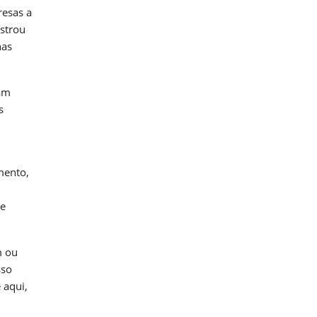
resas a
ostrou
nas
ham
s
mento,
 e
m ou
sso
 aqui,