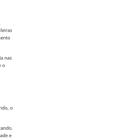
.
leiras
mento
da nas
e o
ndo, o
tando.
dade e