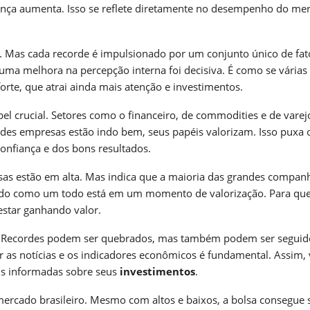
iança aumenta. Isso se reflete diretamente no desempenho do me
. Mas cada recorde é impulsionado por um conjunto único de fat
uma melhora na percepção interna foi decisiva. É como se várias
rte, que atrai ainda mais atenção e investimentos.
rucial. Setores como o financeiro, de commodities e de varej
des empresas estão indo bem, seus papéis valorizam. Isso puxa 
confiança e dos bons resultados.
sas estão em alta. Mas indica que a maioria das grandes compan
ado como um todo está em um momento de valorização. Para q
 estar ganhando valor.
o. Recordes podem ser quebrados, mas também podem ser seguid
 as notícias e os indicadores econômicos é fundamental. Assim,
s informadas sobre seus
investimentos
.
 mercado brasileiro. Mesmo com altos e baixos, a bolsa consegue 