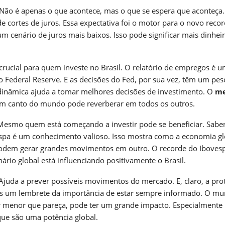
 Não é apenas o que acontece, mas o que se espera que aconteça
e cortes de juros. Essa expectativa foi o motor para o novo reco
m cenário de juros mais baixos. Isso pode significar mais dinhei
crucial para quem investe no Brasil. O relatório de empregos é 
do Federal Reserve. E as decisões do Fed, por sua vez, têm um pes
nâmica ajuda a tomar melhores decisões de investimento. O
me
um canto do mundo pode reverberar em todos os outros.
 Mesmo quem está começando a investir pode se beneficiar. Sabe
espa é um conhecimento valioso. Isso mostra como a economia gl
odem gerar grandes movimentos em outro. O recorde do Iboves
ário global está influenciando positivamente o Brasil.
juda a prever possíveis movimentos do mercado. E, claro, a pro
ais um lembrete da importância de estar sempre informado. O m
r menor que pareça, pode ter um grande impacto. Especialmente
ue são uma potência global.