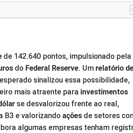
m
nger
re
e
de 142.640 pontos, impulsionado pela
uros
do
Federal Reserve
. Um
relatório d
esperado sinalizou essa possibilidade,
eiro mais atraente para
investimentos
dólar
se desvalorizou frente ao real,
 a B3 e valorizando
ações
de setores co
embora algumas empresas tenham regist