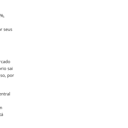
7%,
ar seus
rcado
rio sai
so, por
entral
em
tá