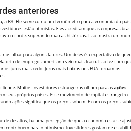
des anteriores
eira, a B3. Ele serve como um termômetro para a economia do país
nvestidores estão otimistas. Eles acreditam que as empresas brasi
m novo recorde, superando marcas históricas. Isso mostra um mo
mos olhar para alguns fatores. Um deles é a expectativa de que
elatório de empregos americano veio mais fraco. Isso fez com qu
tar os juros mais cedo. Juros mais baixos nos EUA tornam os
es.
bilidade. Muitos investidores estrangeiros olham para as
ações
em seus próprios países. Esse movimento de capital estrangeiro
ando ações significa que os preços sobem. E com os preços subi
sar de desafios, há uma percepção de que a economia está se ajus
ém contribuem para o otimismo. Investidores gostam de estabili