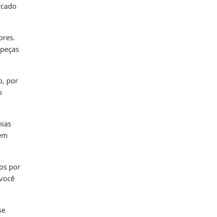
rcado
ores.
 peças
o, por
o
hias
uem
os por
 você
se