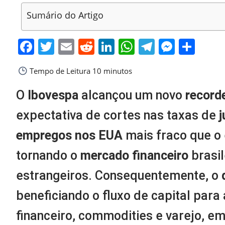
Sumário do Artigo
Facebook
Twitter
Email
Reddit
LinkedIn
WhatsApp
Telegra
Messe
Sha
Tempo de Leitura
10 minutos
O
Ibovespa
alcançou um novo
record
expectativa de cortes nas taxas de
j
empregos nos EUA
mais fraco que o 
tornando o
mercado financeiro
brasil
estrangeiros. Consequentemente, o
beneficiando o fluxo de capital para
financeiro, commodities e varejo, 