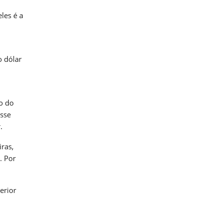
les é a
o dólar
o do
esse
.
ras,
. Por
erior