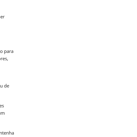
der
vo para
res,
ou de
es
 um
antenha