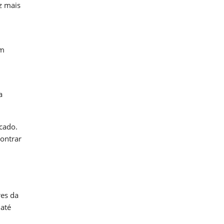
z mais
am
a
cado.
ontrar
res da
 até