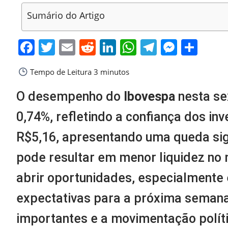
Sumário do Artigo
Facebook
Twitter
Email
Reddit
LinkedIn
WhatsApp
Telegra
Messe
Sha
Tempo de Leitura
3 minutos
O desempenho do
Ibovespa
nesta sex
0,74%, refletindo a confiança dos inv
R$5,16, apresentando uma queda sign
pode resultar em menor liquidez no
abrir oportunidades, especialmente
expectativas para a próxima semana
importantes e a movimentação políti