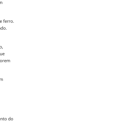
em
 ferro.
ado.
o,
que
forem
um
ento do