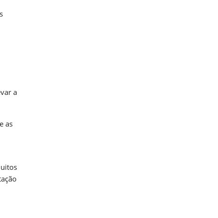
s
var a
e as
uitos
tação