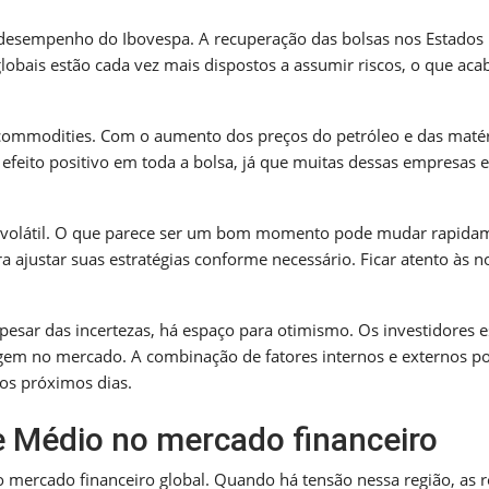
 desempenho do Ibovespa. A recuperação das bolsas nos Estados
lobais estão cada vez mais dispostos a assumir riscos, o que aca
 commodities. Com o aumento dos preços do petróleo e das matér
efeito positivo em toda a bolsa, já que muitas dessas empresas 
é volátil. O que parece ser um bom momento pode mudar rapida
a ajustar suas estratégias conforme necessário. Ficar atento às no
esar das incertezas, há espaço para otimismo. Os investidores e
rgem no mercado. A combinação de fatores internos e externos p
os próximos dias.
e Médio no mercado financeiro
o mercado financeiro global. Quando há tensão nessa região, as 