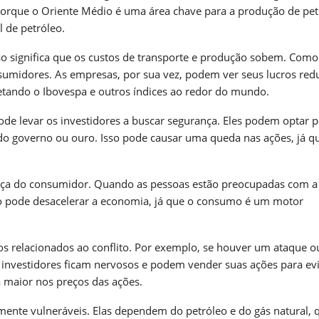
porque o Oriente Médio é uma área chave para a produção de pet
l de petróleo.
so significa que os custos de transporte e produção sobem. Como
nsumidores. As empresas, por sua vez, podem ver seus lucros red
etando o Ibovespa e outros índices ao redor do mundo.
e levar os investidores a buscar segurança. Eles podem optar p
 do governo ou ouro. Isso pode causar uma queda nas ações, já q
iança do consumidor. Quando as pessoas estão preocupadas com a
so pode desacelerar a economia, já que o consumo é um motor
s relacionados ao conflito. Por exemplo, se houver um ataque 
investidores ficam nervosos e podem vender suas ações para evi
maior nos preços das ações.
mente vulneráveis. Elas dependem do petróleo e do gás natural, 