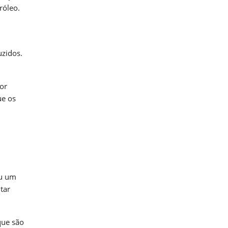
róleo.
uzidos.
or
ue os
ou um
tar
que são