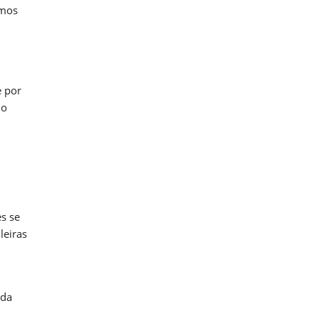
amos
e por
io
s se
leiras
nda