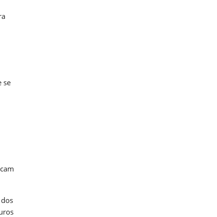
ra
e se
uscam
 dos
uros