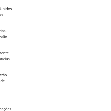
 Unidos
ba
ias-
estão
mente.
tícias
stão
ode
reações