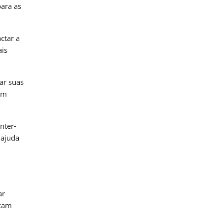
para as
ctar a
ais
ar suas
em
nter-
 ajuda
ar
icam