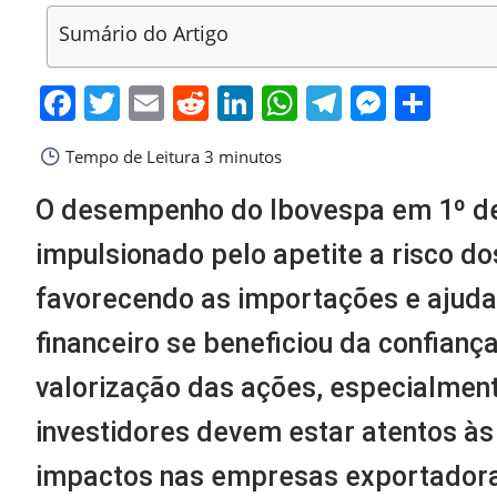
Sumário do Artigo
Facebook
Twitter
Email
Reddit
LinkedIn
WhatsApp
Telegra
Messe
Sha
Tempo de Leitura
3 minutos
O desempenho do Ibovespa em 1º de a
impulsionado pelo apetite a risco dos
favorecendo as importações e ajudan
financeiro se beneficiou da confian
valorização das ações, especialmente
investidores devem estar atentos às 
impactos nas empresas exportadora