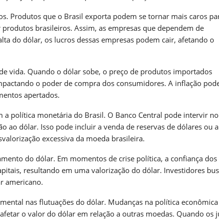
vos. Produtos que o Brasil exporta podem se tornar mais caros pa
r produtos brasileiros. Assim, as empresas que dependem de
lta do dólar, os lucros dessas empresas podem cair, afetando o
de vida. Quando o dólar sobe, o preço de produtos importados
impactando o poder de compra dos consumidores. A inflação pod
mentos apertados.
 a política monetária do Brasil. O Banco Central pode intervir no
o ao dólar. Isso pode incluir a venda de reservas de dólares ou a
svalorização excessiva da moeda brasileira.
amento do dólar. Em momentos de crise política, a confiança dos
apitais, resultando em uma valorização do dólar. Investidores b
ar americano.
ental nas flutuações do dólar. Mudanças na política econômica
afetar o valor do dólar em relação a outras moedas. Quando os j