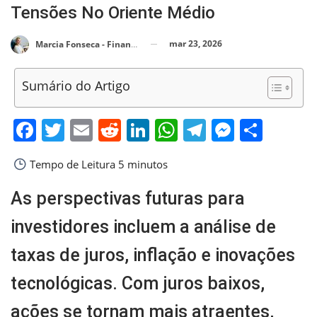
Tensões No Oriente Médio
mar 23, 2026
Marcia Fonseca - Financial Consultant
Sumário do Artigo
Facebook
Twitter
Email
Reddit
LinkedIn
WhatsApp
Telegram
Messen
Shar
Tempo de Leitura
5 minutos
As perspectivas futuras para
investidores incluem a análise de
taxas de juros, inflação e inovações
tecnológicas. Com juros baixos,
ações se tornam mais atraentes,