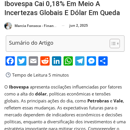
Ibovespa Cai 0,18% Em Meio A
Incertezas Globais E Dólar Em Queda
jun 2, 2025
Marcia Fonseca - Financial Consultant
Sumário do Artigo
Facebook
Twitter
Email
Reddit
LinkedIn
WhatsApp
Telegram
Messen
Shar
Tempo de Leitura
5 minutos
O
Ibovespa
apresenta oscilações influenciadas por fatores
como a alta do
dólar
, políticas econômicas e tensões
globais. As principais ações do dia, como
Petrobras
e
Vale
,
refletem essas mudanças. As expectativas futuras para o
mercado dependem de indicadores econômicos e decisões
políticas, enquanto a diversificação dos investimentos é uma
estratégia importante para mitigar riscos. Compreender o