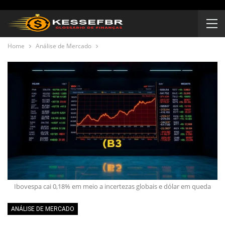
Home
Análise de Mercado
Ibovespa cai 0,18% em meio a incertezas globais e dólar em queda
ANÁLISE DE MERCADO