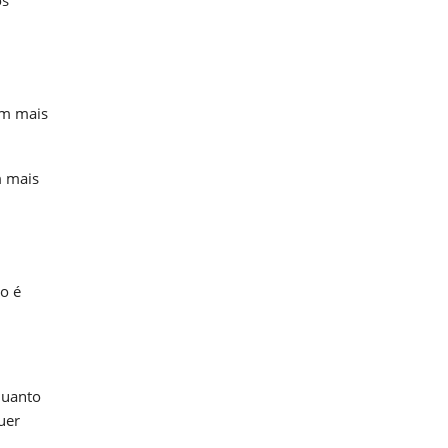
os
am mais
m mais
o é
quanto
uer