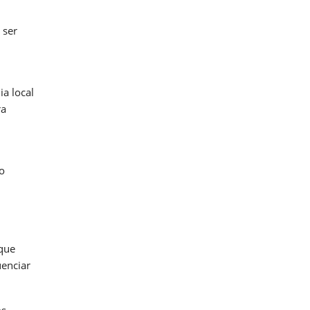
 ser
a local
ra
o
 que
uenciar