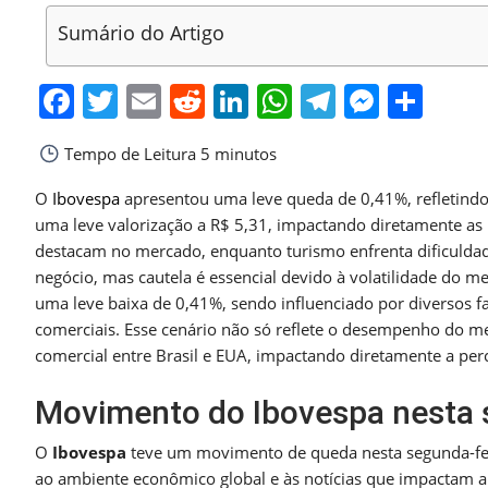
Sumário do Artigo
Facebook
Twitter
Email
Reddit
LinkedIn
WhatsApp
Telegra
Messe
Sha
Tempo de Leitura
5 minutos
O
Ibovespa
apresentou uma leve queda de 0,41%, refletindo
uma leve valorização a R$ 5,31, impactando diretamente as 
destacam no mercado, enquanto turismo enfrenta dificuldade
negócio, mas cautela é essencial devido à volatilidade do m
uma leve baixa de 0,41%, sendo influenciado por diversos fa
comerciais. Esse cenário não só reflete o desempenho do me
comercial entre Brasil e EUA, impactando diretamente a per
Movimento do Ibovespa nesta 
O
Ibovespa
teve um movimento de queda nesta segunda-fei
ao ambiente econômico global e às notícias que impactam a 