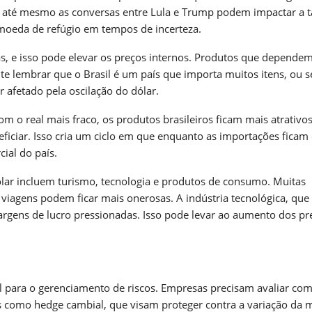
s e até mesmo as conversas entre Lula e Trump podem impactar a 
moeda de refúgio em tempos de incerteza.
as, e isso pode elevar os preços internos. Produtos que depende
e lembrar que o Brasil é um país que importa muitos itens, ou se
 afetado pela oscilação do dólar.
m o real mais fraco, os produtos brasileiros ficam mais atrativo
ficiar. Isso cria um ciclo em que enquanto as importações ficam 
ial do país.
dólar incluem turismo, tecnologia e produtos de consumo. Muitas
s viagens podem ficar mais onerosas. A indústria tecnológica, que
ens de lucro pressionadas. Isso pode levar ao aumento dos pr
para o gerenciamento de riscos. Empresas precisam avaliar com
as como hedge cambial, que visam proteger contra a variação da 