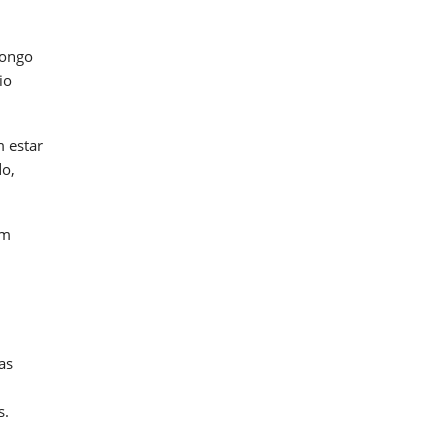
longo
io
m estar
do,
Em
as
s.