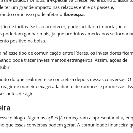
sil e Estados Unidos, a expectativa cresce. No encontro, assunt
e ter um grande impacto nas relações entre os países e,
rando como isso pode afetar o
Ibovespa
.
o de tarifas. Se isso acontecer, pode facilitar a importação e
ras poderiam ganhar mais, já que produtos americanos se tornari
ento positivo na bolsa.
á esse tipo de comunicação entre líderes, os investidores fica
ando pode trazer investimentos estrangeiros. Assim, ações de
ubir.
uito do que realmente se concretiza depois dessas conversas. O
reagir de maneira exagerada diante de rumores e promessas. Iss
es antes de agir.
ira
desse diálogo. Algumas ações já começaram a apresentar alta, en
smo que essas conversas podem gerar. A comunidade financeira q