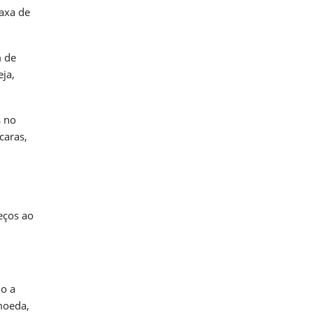
taxa de
m de
ja,
s no
caras,
eços ao
o a
moeda,