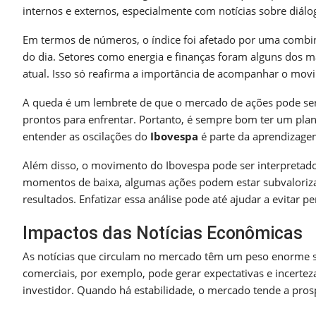
internos e externos, especialmente com notícias sobre diálog
Em termos de números, o índice foi afetado por uma combi
do dia. Setores como energia e finanças foram alguns dos ma
atual. Isso só reafirma a importância de acompanhar o mov
A queda é um lembrete de que o mercado de ações pode ser vo
prontos para enfrentar. Portanto, é sempre bom ter um pla
entender as oscilações do
Ibovespa
é parte da aprendizage
Além disso, o movimento do Ibovespa pode ser interpretad
momentos de baixa, algumas ações podem estar subvalorizad
resultados. Enfatizar essa análise pode até ajudar a evitar
Impactos das Notícias Econômicas
As notícias que circulam no mercado têm um peso enorme sob
comerciais, por exemplo, pode gerar expectativas e incerte
investidor. Quando há estabilidade, o mercado tende a prosp