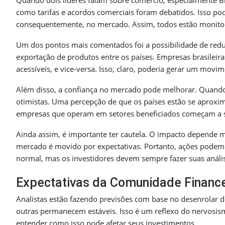
Quando dois líderes falam sobre comércio, especialmente Bra
como tarifas e acordos comerciais foram debatidos. Isso pod
consequentemente, no mercado. Assim, todos estão monito
Um dos pontos mais comentados foi a possibilidade de reduçã
exportação de produtos entre os países. Empresas brasilei
acessíveis, e vice-versa. Isso, claro, poderia gerar um movim
Além disso, a confiança no mercado pode melhorar. Quando h
otimistas. Uma percepção de que os países estão se aproxim
empresas que operam em setores beneficiados começam a s
Ainda assim, é importante ter cautela. O impacto depende m
mercado é movido por expectativas. Portanto, ações podem 
normal, mas os investidores devem sempre fazer suas anális
Expectativas da Comunidade Finance
Analistas estão fazendo previsões com base no desenrolar 
outras permanecem estáveis. Isso é um reflexo do nervosi
entender como isso pode afetar seus investimentos.