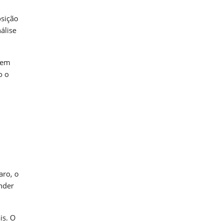
osição
álise
 em
o o
aro, o
ender
is. O