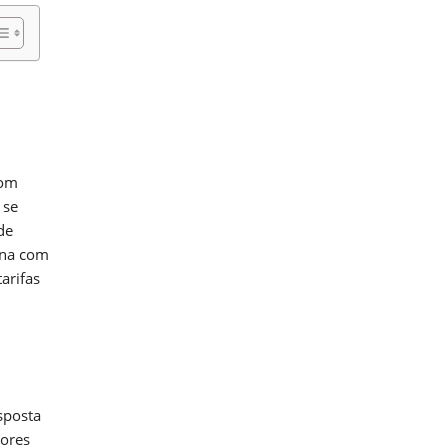
com
 se
de
ana com
arifas
sposta
tores