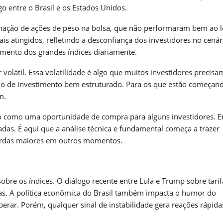
o entre o Brasil e os Estados Unidos.
nação de ações de peso na bolsa, que não performaram bem ao 
is atingidos, refletindo a desconfiança dos investidores no cenár
imento dos grandes índices diariamente.
látil. Essa volatilidade é algo que muitos investidores precisa
no de investimento bem estruturado. Para os que estão começan
m.
o como uma oportunidade de compra para alguns investidores. 
as. É aqui que a análise técnica e fundamental começa a trazer
 perdas maiores em outros momentos.
re os índices. O diálogo recente entre Lula e Trump sobre tarif
zas. A política econômica do Brasil também impacta o humor do
erar. Porém, qualquer sinal de instabilidade gera reações rápida