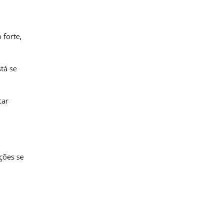
 forte,
tá se
car
ções se