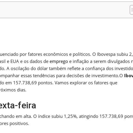
m
nger
re
luenciado por fatores econômicos e políticos. O Ibovespa subiu 2
asil e EUA e os dados de
emprego
e inflação a serem divulgados 
o. A oscilação do dólar também reflete a confiança dos investido
ompanhar essas tendências para decisões de investimento.O
Ibo
do em 157.738,69 pontos. Vamos explorar os fatores que
óximos dias.
xta-feira
hando em alta. O índice subiu 1,25%, atingindo 157.738,69 pon
res positivos.