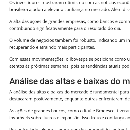
Os investidores mostraram otimismo com as notícias econô
brasileira ajudou a elevar a confiança no mercado. Além dis
A alta das ações de grandes empresas, como bancos e commo
contribuindo significativamente para o resultado do dia.
O volume de negócios também foi robusto, indicando um int
recuperando e atraindo mais participantes.
Com essas movimentações, o Ibovespa se posiciona como um
atentos às próximas semanas, pois as tendências atuais pod
Análise das altas e baixas do 
A análise das altas e baixas do mercado é fundamental pa
destacaram positivamente, enquanto outras enfrentaram des
As ações de grandes bancos, como o Itaú e Bradesco, tive
favoráveis sobre lucros e expansão. Isso trouxe confiança ao
Por outro lado, algumas empresas de commodities enfrenta