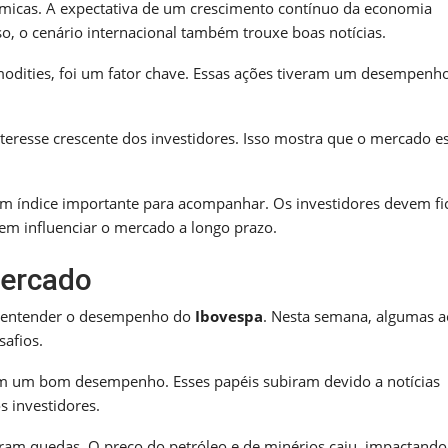
micas. A expectativa de um crescimento contínuo da economia
so, o cenário internacional também trouxe boas notícias.
dities, foi um fator chave. Essas ações tiveram um desempenho
eresse crescente dos investidores. Isso mostra que o mercado es
 índice importante para acompanhar. Os investidores devem fi
em influenciar o mercado a longo prazo.
mercado
ra entender o desempenho do
Ibovespa
. Nesta semana, algumas a
afios.
ram um bom desempenho. Esses papéis subiram devido a notícias
s investidores.
ram quedas. O preço do petróleo e de minérios caiu, impactando