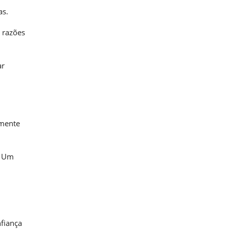
as.
s razões
ar
amente
. Um
nfiança