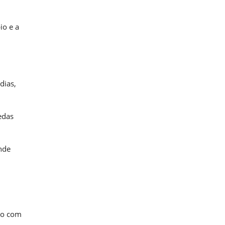
io e a
dias,
edas
nde
do com