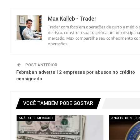
Max Kalleb - Trader
Trader com foco em operações de curto e médio p
de risco, construiu sua trajetória unindo discipl
mercado, Max compartilha seu conhecimento com 
operações.
POST ANTERIOR
Febraban adverte 12 empresas por abusos no crédito
consignado
VOCÊ TAMBÉM PODE GOSTAR
ANÁLISE DE MERCADO
ANÁLISE DE MERC