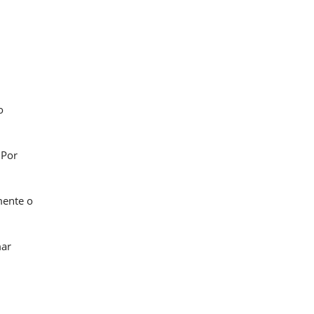
o
 Por
mente o
mar