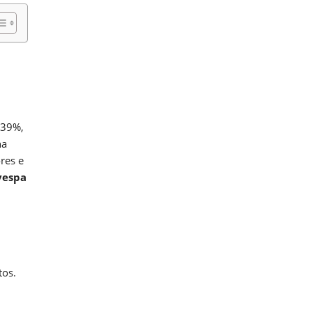
,39%,
na
res e
vespa
tos.