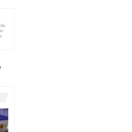
tão
do
s
?