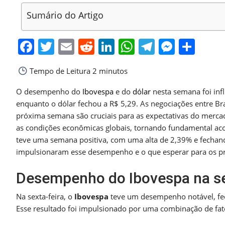
Sumário do Artigo
Facebook
Twitter
Email
Reddit
LinkedIn
WhatsApp
Telegra
Messe
Sha
Tempo de Leitura
2 minutos
O desempenho do
Ibovespa
e do
dólar
nesta semana foi inf
enquanto o dólar fechou a R$ 5,29. As negociações entre Br
próxima semana são cruciais para as expectativas do mercad
as condições econômicas globais, tornando fundamental ac
teve uma semana positiva, com uma alta de 2,39% e fechan
impulsionaram esse desempenho e o que esperar para os pr
Desempenho do Ibovespa na se
Na sexta-feira, o
Ibovespa
teve um desempenho notável, fec
Esse resultado foi impulsionado por uma combinação de fato