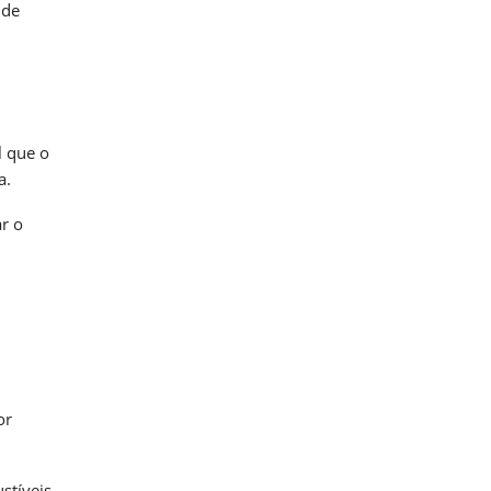
ide
l que o
a.
r o
or
stíveis