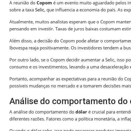
A reunião do
Copom
é um evento muito aguardado pelos inv
sobre a taxa
Selic
, que influencia a economia do país. As exp
Atualmente, muitos analistas esperam que o Copom mantenha
pensando em investir. Taxas de juros baixas costumam esti
Além disso, a decisão do Copom pode afetar o comportament
Ibovespa reaja positivamente. Os investidores tendem a busc
Por outro lado, se o Copom decidir aumentar a Selic, isso
consumo e os investimentos, levando a uma desaceleração
Portanto, acompanhar as expectativas para a reunião do Cop
possíveis mudanças no mercado e a tomarem decisões mais
Análise do comportamento do 
A análise do comportamento do
dólar
é crucial para entend
diferentes razões. Fatores como a política monetária, a inf
Quando o dólar sobe, isso pode encarecer produtos importad