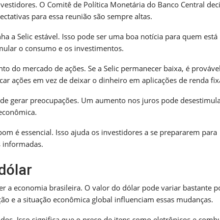
estidores. O Comitê de Política Monetária do Banco Central dec
ectativas para essa reunião são sempre altas.
 a Selic estável. Isso pode ser uma boa notícia para quem está
mular o consumo e os investimentos.
o do mercado de ações. Se a Selic permanecer baixa, é prováve
ar ações em vez de deixar o dinheiro em aplicações de renda fix
 pode gerar preocupações. Um aumento nos juros pode desestimula
 econômica.
om é essencial. Isso ajuda os investidores a se prepararem para
 informadas.
dólar
er a economia brasileira. O valor do dólar pode variar bastante p
lação e a situação econômica global influenciam essas mudanças.
os. Isso significa que o preço de itens como eletrônicos e combu