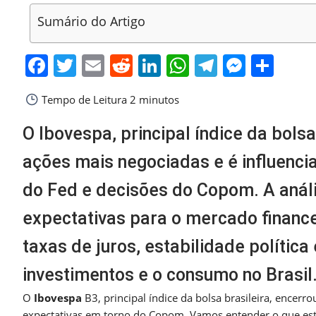
Sumário do Artigo
Facebook
Twitter
Email
Reddit
LinkedIn
WhatsApp
Telegra
Messe
Sha
Tempo de Leitura
2 minutos
O Ibovespa, principal índice da bols
ações mais negociadas e é influenci
do Fed e decisões do Copom. A anál
expectativas para o mercado financei
taxas de juros, estabilidade polític
investimentos e o consumo no Brasil
O
Ibovespa
B3, principal índice da bolsa brasileira, encerro
expectativas em torno do Copom. Vamos entender o que est