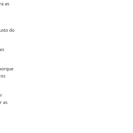
ra as
usto do
is
 porque
ros
r
r as