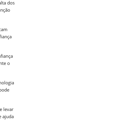
lta dos
enção
icam
fiança
fiança
nte o
nologia
 pode
e levar
e ajuda