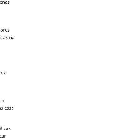
penas
tores
ntos no
rta
 o
s essa
ticas
car