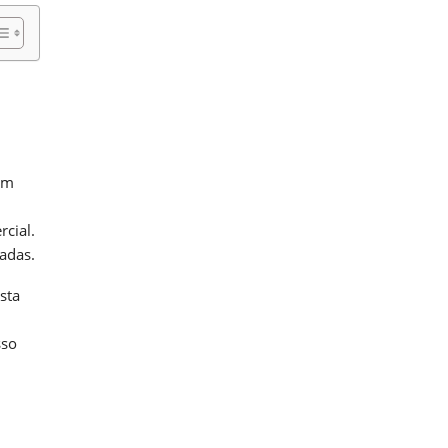
em
cial.
adas.
sta
sso