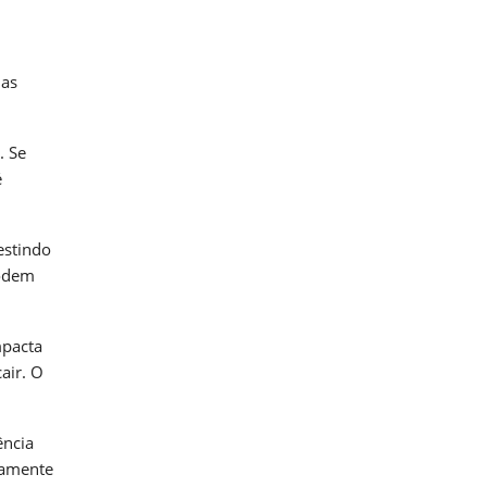
 as
. Se
é
estindo
podem
mpacta
air. O
ência
damente