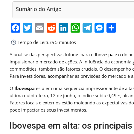
Sumário do Artigo
Facebook
Twitter
Email
Reddit
LinkedIn
WhatsApp
Telegra
Messe
Sha
Tempo de Leitura
5 minutos
A análise das perspectivas futuras para o
Ibovespa
e o dólar
impulsionar o mercado de ações. A influência da economia g
commodities, também são fatores cruciais. O desempenho do
Para investidores, acompanhar as previsões do mercado e a
O
Ibovespa
está em uma sequência impressionante de altas,
última quinta-feira, 12 de junho, o índice subiu 0,49%, alc
Fatores locais e externos estão moldando as expectativas d
pode impactar os seus investimentos.
Ibovespa em alta: os principai