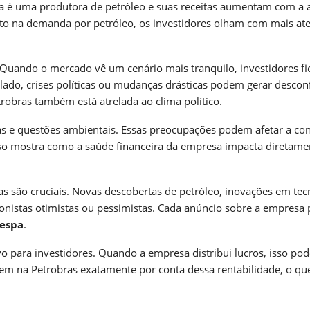
a é uma produtora de petróleo e suas receitas aumentam com a a
to na demanda por petróleo, os investidores olham com mais at
l. Quando o mercado vê um cenário mais tranquilo, investidores f
lado, crises políticas ou mudanças drásticas podem gerar descon
robras também está atrelada ao clima político.
 e questões ambientais. Essas preocupações podem afetar a con
Isso mostra como a saúde financeira da empresa impacta diretame
cas são cruciais. Novas descobertas de petróleo, inovações em tec
ionistas otimistas ou pessimistas. Cada anúncio sobre a empresa
espa
.
 para investidores. Quando a empresa distribui lucros, isso pod
em na Petrobras exatamente por conta dessa rentabilidade, o qu