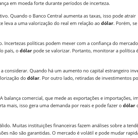
ança em moeda forte durante períodos de incerteza.
vo. Quando o Banco Central aumenta as taxas, isso pode atrair
te leva a uma valorização do real em relação ao
dólar
. Porém, se
co. Incertezas políticas podem mexer com a confiança do mercado
do país, o
dólar
pode se valorizar. Portanto, monitorar a política 
el a considerar. Quando há um aumento no capital estrangeiro inv
alorização do
dólar
. Por outro lado, retiradas de investimentos 
. A balança comercial, que mede as exportações e importações, i
orta mais, isso gera uma demanda por reais e pode fazer o
dólar
c
ido. Muitas instituições financeiras fazem análises sobre a tend
sões não são garantidas. O mercado é volátil e pode mudar rapi