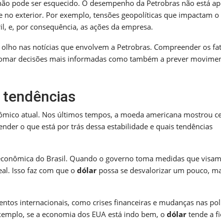
 não pode ser esquecido. O desempenho da Petrobras não está a
 no exterior. Por exemplo, tensões geopolíticas que impactam o
l, e, por consequência, as ações da empresa.
 olho nas notícias que envolvem a Petrobras. Compreender os fa
 tomar decisões mais informadas como também a prever movime
e tendências
nômico atual. Nos últimos tempos, a moeda americana mostrou ce
der o que está por trás dessa estabilidade e quais tendências
a econômica do Brasil. Quando o governo toma medidas que visam
eal. Isso faz com que o
dólar
possa se desvalorizar um pouco, ma
ntos internacionais, como crises financeiras e mudanças nas polí
exemplo, se a economia dos EUA está indo bem, o
dólar
tende a fi