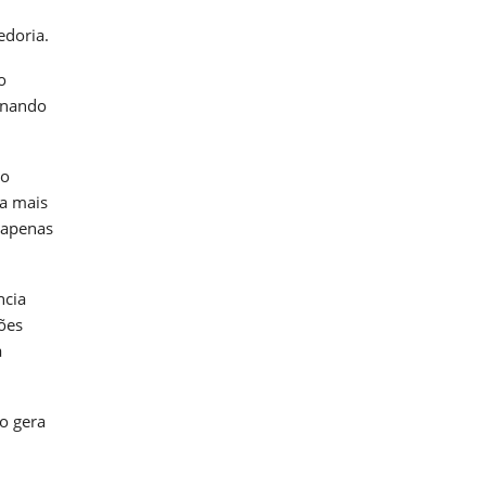
edoria.
o
ionando
mo
da mais
o apenas
ncia
ções
a
o gera