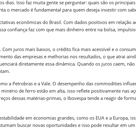
s dias. Isso faz muita gente se perguntar: quais são os principais
nta o mercado é fundamental para quem deseja investir com sab
ctativas econômicas do Brasil. Com dados positivos em relação a
Essa confiança faz com que mais dinheiro entre na bolsa, impuls
. Com juros mais baixos, o crédito fica mais acessível e o consu
imento das empresas e melhorias nos resultados, o que atrai ain
influenciará diretamente essa dinâmica. Quando os juros caem, nã
ntam.
como a Petrobras e a Vale. O desempenho das commodities influe
 minério de ferro estão em alta, isso reflete positivamente nas a
ços dessas matérias-primas, o Ibovespa tende a reagir de form
estabilidade em economias grandes, como os EUA e a Europa, iss
 costumam buscar novas oportunidades e isso pode resultar em um