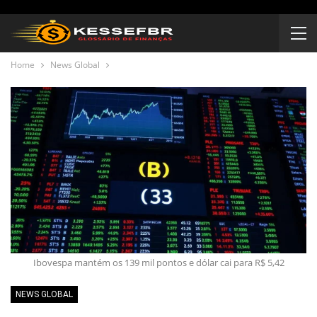
Home
News Global
Ibovespa mantém os 139 mil pontos e dólar cai para R$ 5,42
NEWS GLOBAL