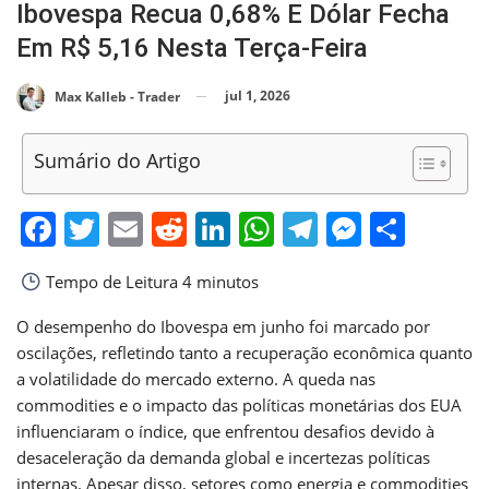
Ibovespa Recua 0,68% E Dólar Fecha
Em R$ 5,16 Nesta Terça-Feira
jul 1, 2026
Max Kalleb - Trader
Sumário do Artigo
Facebook
Twitter
Email
Reddit
LinkedIn
WhatsApp
Telegram
Messen
Shar
Tempo de Leitura
4 minutos
O desempenho do Ibovespa em junho foi marcado por
oscilações, refletindo tanto a recuperação econômica quanto
a volatilidade do mercado externo. A queda nas
commodities e o impacto das políticas monetárias dos EUA
influenciaram o índice, que enfrentou desafios devido à
desaceleração da demanda global e incertezas políticas
internas. Apesar disso, setores como energia e commodities