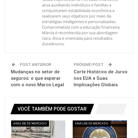
atua auxiliando indivíduos e famílias a
conquistarem estabilidade econômica e
realizarem seus objetivos por meio de
estratégias inteligentes e personalizadas.
Comprometida com a educação financeira,
Márcia é reconhecida por sua abordagem
clara, ética e orientada para resultados
duradouros.
POST ANTERIOR
PRÓXIMO POST
Mudanças no setor de
Corte Histórico de Juros
seguros: o que esperar
nos EUA e Suas
com o novo Marco Legal
Implicações Globais
VOCÊ TAMBÉM PODE GOSTAR
ANÁLISE DE MERCADO
ANÁLISE DE MERCADO