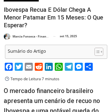
Ibovespa Recua E Dólar Chega A
Menor Patamar Em 15 Meses: O Que
Esperar?
set 15, 2025
Marcia Fonseca - Financial Consultant
Sumário do Artigo
Facebook
Twitter
Email
Reddit
LinkedIn
WhatsApp
Telegram
Messen
Shar
Tempo de Leitura
7 minutos
O mercado financeiro brasileiro
apresenta um cenário de recuo no
Ibovespa e uma notável queda do