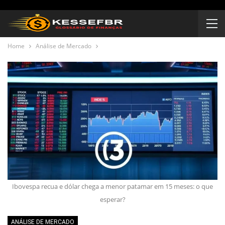
Home
Análise de Mercado
Ibovespa recua e dólar chega a menor patamar em 15 meses: o que
esperar?
ANÁLISE DE MERCADO