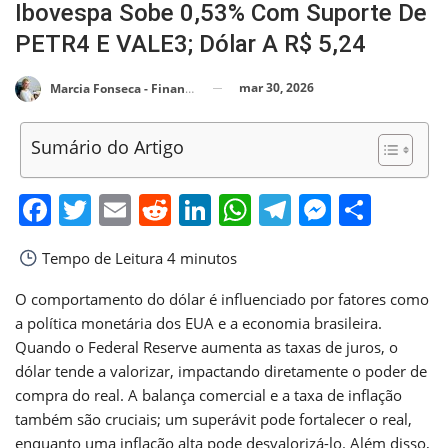
Ibovespa Sobe 0,53% Com Suporte De
PETR4 E VALE3; Dólar A R$ 5,24
mar 30, 2026
Marcia Fonseca - Financial Consultant
Sumário do Artigo
Facebook
Twitter
Email
Reddit
LinkedIn
WhatsApp
Telegram
Messen
Shar
Tempo de Leitura
4 minutos
O comportamento do dólar é influenciado por fatores como
a política monetária dos EUA e a economia brasileira.
Quando o Federal Reserve aumenta as taxas de juros, o
dólar tende a valorizar, impactando diretamente o poder de
compra do real. A balança comercial e a taxa de inflação
também são cruciais; um superávit pode fortalecer o real,
enquanto uma inflação alta pode desvalorizá-lo. Além disso,