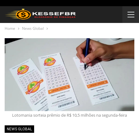
Home
News Global
Lotomania sorteia prêmio de R$ 10,5 milhões na segunda-feira
NEWS GLOBAL