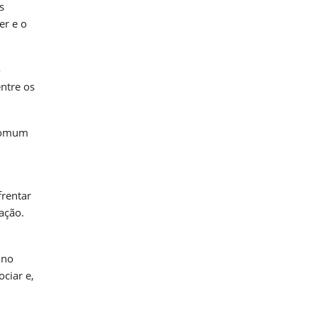
s
er e o
o
ntre os
 comum
frentar
ação.
 no
ciar e,