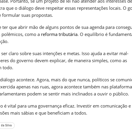
ase. Portanto, se um projeto de lei não atender aos interesses d
tra que o diálogo deve respeitar essas representações locais. O 
e formular suas propostas.
e ter que abrir mão de alguns pontos de sua agenda para consegu
s polêmicos, como a
reforma tributária
. O equilíbrio é fundamenta
ção.
er claro sobre suas intenções e metas. Isso ajuda a evitar mal-
deres do governo devem explicar, de maneira simples, como as
m todo.
iálogo acontece. Agora, mais do que nunca, políticos se comun
exercida apenas nas ruas, agora acontece também nas plataforma
parlamentares podem se sentir mais inclinados a ouvir o público.
o é vital para uma governança eficaz. Investir em comunicação e
sões mais sábias e que beneficiam a todos.
 da Silva