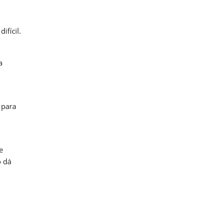
ifícil.
a
m
 para
e
o dá