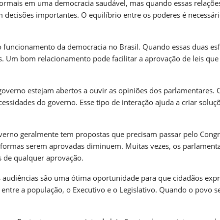
normais em uma democracia saudável, mas quando essas relaçõe
 decisões importantes. O equilíbrio entre os poderes é necessár
o funcionamento da democracia no Brasil. Quando essas duas esf
. Um bom relacionamento pode facilitar a aprovação de leis que
 governo estejam abertos a ouvir as opiniões dos parlamentares. 
ecessidades do governo. Esse tipo de interação ajuda a criar soluç
overno geralmente tem propostas que precisam passar pelo Congr
eformas serem aprovadas diminuem. Muitas vezes, os parlament
s de qualquer aprovação.
sas audiências são uma ótima oportunidade para que cidadãos ex
to entre a população, o Executivo e o Legislativo. Quando o povo s