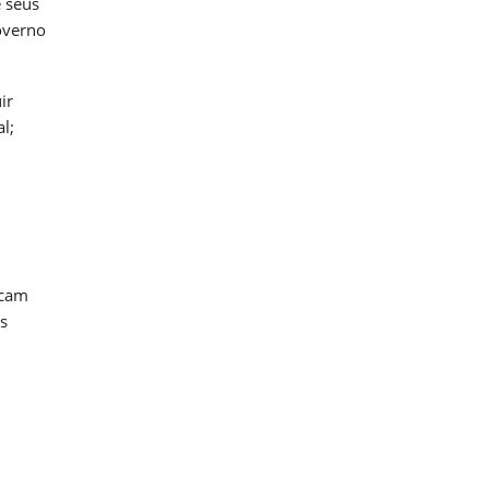
e seus
governo
ir
l;
icam
s