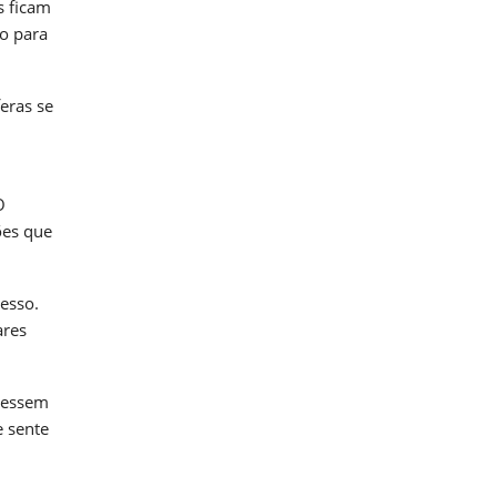
s ficam
io para
eras se
O
ões que
esso.
ares
pressem
e sente