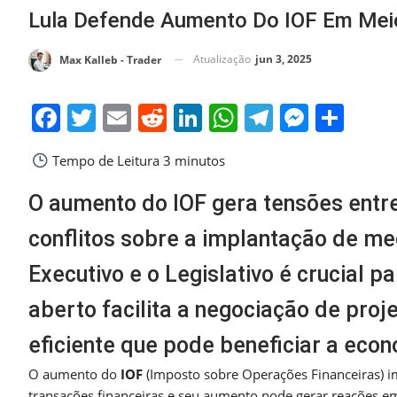
Lula Defende Aumento Do IOF Em Mei
Atualização
jun 3, 2025
Max Kalleb - Trader
Facebook
Twitter
Email
Reddit
LinkedIn
WhatsApp
Telegra
Messe
Sha
Tempo de Leitura
3 minutos
O aumento do IOF gera tensões entre
conflitos sobre a implantação de me
Executivo e o Legislativo é crucial 
aberto facilita a negociação de pr
eficiente que pode beneficiar a eco
O aumento do
IOF
(Imposto sobre Operações Financeiras) i
transações financeiras e seu aumento pode gerar reações em