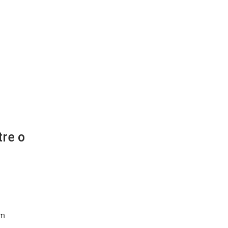
tre o
em