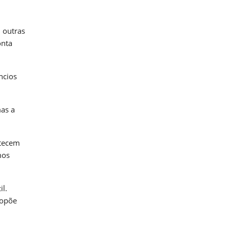
 outras
onta
ncios
mas a
ntecem
mos
l.
ropõe