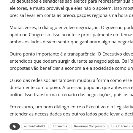
Os deputados e senadores são eleitos para representar sua b
eleitores, é muito provável que eles não o apoiem. Isso mos
precisa levar em conta as preocupações regionais na hora d
Muitas vezes, o diálogo envolve negociação. O governo pod
apoio no Congresso. Isso acontece principalmente em tema
ambos os lados devem sentir que ganharam algo na negocia
Outro ponto importante é a transparência. O Executivo deve s
entendidos que podem surgir durante as negociações. Os lí
propostas vão beneficiar a economia e a sociedade como u
O uso das redes sociais também mudou a forma como esse d
diretamente com o povo. A pressão popular, que antes era 
online. Isso transforma o cenário das negociações, pois os 
Em resumo, um bom diálogo entre o Executivo e o Legislativ
entender as necessidades dos outros lados pode levar a deci
aumento do IOF
Economia
Governo e Congresso
Luiz Inácio Lula