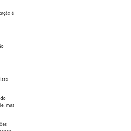
cação é
ão
Isso
 do
de, mas
ções
 menos