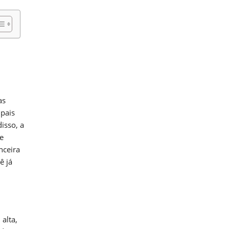
as
 pais
isso, a
e
nceira
ê já
alta,