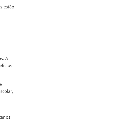
s estão
s. A
fícios
e
scolar,
er os