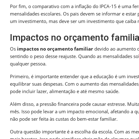
Por fim, o comparativo com a inflação do IPCA-15 é uma fer
mensalidades escolares. Os pais devem se informar e estar 
um investimento, mas deve ser um investimento que caiba 
Impactos no orçamento familia
Os
impactos no orçamento familiar
devido ao aumento da
sentindo o peso desse reajuste. Quando as mensalidades so
qualquer pessoa.
Primeiro, é importante entender que a educação é um invest
equilibrar suas despesas. Com o aumento das mensalidades, 
pode incluir lazer, alimentação e até mesmo saúde.
Além disso, a pressão financeira pode causar estresse. Mui
mês. Isso pode levar a um impacto emocional, afetando a qu
não pode ser feita às custas do bem-estar familiar.
Outra questão importante é a escolha da escola. Com as men
mais baratas. Isso pode significar abrir mão de algumas qua