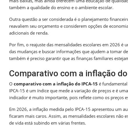
mais baixas, mas ainda oferecem uma educação de qualidade
também a qualidade do ensino e o ambiente escolar.
Outra questão a ser considerada é o planejamento financeir
reavaliem seu orçamento e considerem opções de economia. I
adicionais de renda.
Por fim, o reajuste das mensalidades escolares em 2026 é 
das mudanças e buscar informações que ajudem a tomar dec
também é preciso garantir que as finanças familiares estej
Comparativo com a inflação d
O
comparativo com a inflação do IPCA-15
é fundamental 
IPCA-15 é um índice que mede a variação de preços e é um
indicador é muito importante, pois reflete como os preços
Em 2026, a inflação medida pelo IPCA-15 apresentou um aume
ficaram mais caros. Assim, as mensalidades escolares não e
de vida está subindo em várias frentes.