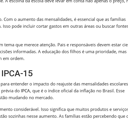
. A escolha da escola deve levar em conta não apenas o preço,
o. Com o aumento das mensalidades, é essencial que as famílias
sso pode incluir cortar gastos em outras áreas ou buscar fonte
um tema que merece atenção. Pais e responsáveis devem estar cie
isões informadas. A educação dos filhos é uma prioridade, mas
am em ordem.
o IPCA-15
para entender o impacto do reajuste das mensalidades escolares
a prévia do
IPCA
, que é o índice oficial da inflação no Brasil. Esse
 estão mudando no mercado.
nto considerável. Isso significa que muitos produtos e serviço
stão sozinhas nesse aumento. As famílias estão percebendo que 