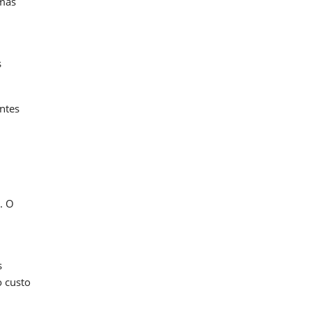
 mas
s
ntes
. O
s
o custo