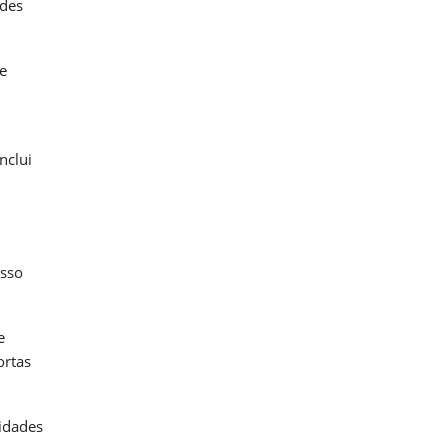
ades
e
nclui
isso
e
ortas
lidades