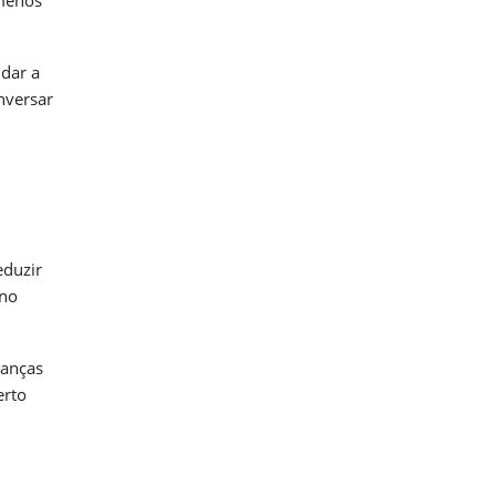
dar a
nversar
eduzir
 no
danças
erto