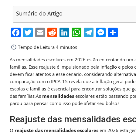
Sumário do Artigo
Facebook
Twitter
Email
Reddit
LinkedIn
WhatsApp
Telegra
Messe
Sha
Tempo de Leitura
4 minutos
As mensalidades escolares em 2026 estão enfrentando um a
famílias. Esse reajuste é impulsionado pela
inflação
e pelos 
devem ficar atentos a esse cenário, considerando alternativ
comparação com o IPCA-15 revela que a inflação geral pode 
escolas e famílias é essencial para encontrar soluções que
das famílias.As
mensalidades
escolares estão passando por
parou para pensar como isso pode afetar seu bolso?
Reajuste das mensalidades es
O
reajuste das mensalidades escolares
em 2026 está gera