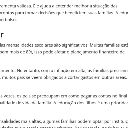
ramenta valiosa. Ele ajuda a entender melhor a situação das
prontos para tomar decisões que beneficiem suas famílias. A edu
no bolso.
r
s mensalidades escolares são significativos. Muitas famílias est
bem mais de 8%, isso pode afetar o planejamento financeiro de
imento. No entanto, com a inflação em alta, as famílias precisam
muitos pais se veem obrigados a cortar gastos em outras áreas. 
tas vezes, os pais se preocupam em como pagar as contas no final
alidade de vida da família. A educação dos filhos é uma priorida
salidades mais altas, algumas famílias podem optar por institui
lidades que a escola anterior oferecia. Por exemplo, pode haver