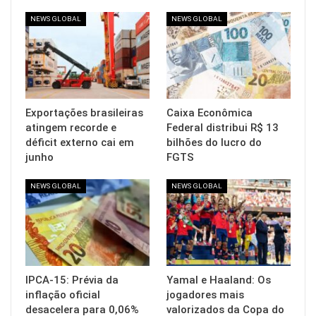
NEWS GLOBAL
NEWS GLOBAL
Exportações brasileiras
Caixa Econômica
atingem recorde e
Federal distribui R$ 13
déficit externo cai em
bilhões do lucro do
junho
FGTS
NEWS GLOBAL
NEWS GLOBAL
IPCA-15: Prévia da
Yamal e Haaland: Os
inflação oficial
jogadores mais
desacelera para 0,06%
valorizados da Copa do