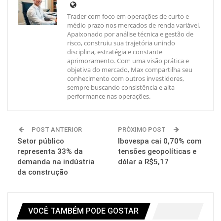
Trader com foco em operações de curto e
médio prazo nos mercados de renda variável.
Apaixonado por análise técnica e gestão de
risco, construiu sua trajetória unindo
disciplina, estratégia e constante
aprimoramento. Com uma visão prática e
objetiva do mercado, Max compartilha seu
conhecimento com outros investidores,
sempre buscando consistência e alta
performance nas operações.
POST ANTERIOR
PRÓXIMO POST
Setor público
Ibovespa cai 0,70% com
representa 33% da
tensões geopolíticas e
demanda na indústria
dólar a R$5,17
da construção
VOCÊ TAMBÉM PODE GOSTAR