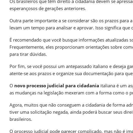
Os brasileiros que têm direito à cidadania devem se apressa
esperançosos de gerações anteriores.
Outra parte importante a se considerar são os prazos para a
levam um tempo para analisar e aprovar. Isso significa que
É recomendado que você busque informações atualizadas sob
Frequentemente, eles proporcionam orientações sobre como
para tirar dúvidas.
Por fim, se você possui um antepassado italiano e deseja gar
atente-se aos prazos e organize sua documentação para que 
O
novo processo judicial para cidadania
italiana é um a
as mudanças na legislação mexeram com a forma como o pr
Agora, muitos que não conseguem a cidadania de forma admini
tiver uma solicitação negada, ainda poderá buscar seus direi
brasileiros.
O processo judicial pode parecer complicado, mas não é imp