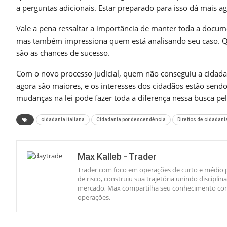
a perguntas adicionais. Estar preparado para isso dá mais ag
Vale a pena ressaltar a importância de manter toda a docume
mas também impressiona quem está analisando seu caso. Q
são as chances de sucesso.
Com o novo processo judicial, quem não conseguiu a cidadan
agora são maiores, e os interesses dos cidadãos estão sendo
mudanças na lei pode fazer toda a diferença nessa busca pela
cidadania italiana
Cidadania por descendência
Direitos de cidadani
Max Kalleb - Trader
Trader com foco em operações de curto e médio p
de risco, construiu sua trajetória unindo discipl
mercado, Max compartilha seu conhecimento com 
operações.