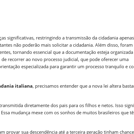
m
nger
re
s significativas, restringindo a transmissão da cidadania apenas
stantes não poderão mais solicitar a cidadania. Além disso, foram
entes, tornando essencial que a documentação esteja organizada
 de recorrer ao novo processo judicial, que pode oferecer uma
 orientação especializada para garantir um processo tranquilo e c
adania italiana
, precisamos entender que a nova lei altera basta
transmitida diretamente dos pais para os filhos e netos. Isso signi
ra. Essa mudança mexe com os sonhos de muitos brasileiros que 
iam provar sua descendência até a terceira geração tinham chance