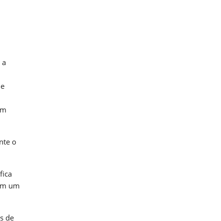
 a
 e
om
nte o
fica
têm um
s de