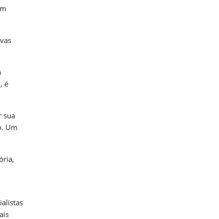
um
ovas
a
, é
r sua
to. Um
ória,
alistas
ais