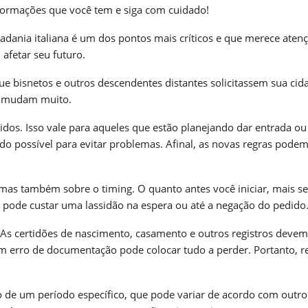
informações que você tem e siga com cuidado!
dadania italiana é um dos pontos mais críticos e que merece aten
afetar seu futuro.
que bisnetos e outros descendentes distantes solicitassem sua cid
as mudam muito.
idos. Isso vale para aqueles que estão planejando dar entrada ou
do possível para evitar problemas. Afinal, as novas regras podem
mas também sobre o timing. O quanto antes você iniciar, mais s
so pode custar uma lassidão na espera ou até a negação do pedido
. As certidões de nascimento, casamento e outros registros devem
m erro de documentação pode colocar tudo a perder. Portanto, r
tro de um período específico, que pode variar de acordo com outro 