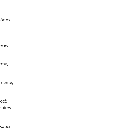
tórios
eles
orma,
emente,
você
muitos
 saber