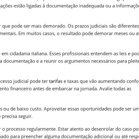
 negações estão ligadas à documentação inadequada ou a informaçõ
r que pode ser mais demorado. Os prazos judiciais são diferente
ndamentais. Em muitos casos, o resultado pode demorar meses ou a
m cidadania italiana. Esses profissionais entendem as leis e p
 a documentação e a reunir os argumentos necessários para pleit
cesso judicial pode ter
tarifas
e taxas que vão aumentando conf
nto financeiro antes de embarcar na jornada. Avalie todas as
as ou de baixo custo. Aproveitar essas oportunidades pode ser u
precisa seguir.
 o processo regularmente. Estar atento ao desenrolar do caso p
amado para preencher alguma documentação adicional ou até res