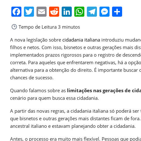
Facebook
Twitter
Email
Reddit
LinkedIn
WhatsApp
Telegra
Messe
Sha
Tempo de Leitura
3 minutos
A nova legislação sobre
cidadania italiana
introduziu mudança
filhos e netos. Com isso, bisnetos e outras gerações mais di
implementados prazos rigorosos para o registro de descend
correta. Para aqueles que enfrentarem negativas, há a opção
alternativa para a obtenção do direito. É importante buscar
chances de sucesso.
Quando falamos sobre as
limitações nas gerações de cid
cenário para quem busca essa cidadania.
A partir das novas regras, a cidadania italiana só poderá ser 
que bisnetos e outras gerações mais distantes ficam de fo
ancestral italiano e estavam planejando obter a cidadania.
Antes, o processo era muito mais flexível. Pessoas que pod