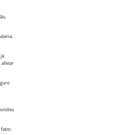
ção.
adania.
 já
 afetar
eguro
.
evisões
fator.